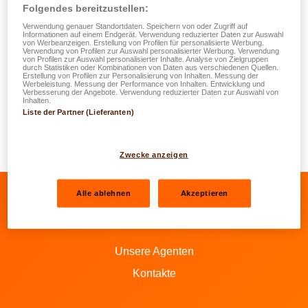
einer Autowerkstatt. Nicht nur findet er dort eine
Folgendes bereitzustellen:
professionelle Ausstattung vor, wie zum Beispiel eine
Verwendung genauer Standortdaten. Speichern von oder Zugriff auf
Hebebühne, um sich ein genaues Bild der schwerer
Informationen auf einem Endgerät. Verwendung reduzierter Daten zur Auswahl
von Werbeanzeigen. Erstellung von Profilen für personalisierte Werbung.
zugänglichen Schäden zu machen, sondern es ist auch
Verwendung von Profilen zur Auswahl personalisierter Werbung. Verwendung
von Profilen zur Auswahl personalisierter Inhalte. Analyse von Zielgruppen
eine Belegschaft von Mechanikern vor Ort, um Teile
durch Statistiken oder Kombinationen von Daten aus verschiedenen Quellen.
Erstellung von Profilen zur Personalisierung von Inhalten. Messung der
abzunehmen, damit man die verborgenen Schäden sieht.
Werbeleistung. Messung der Performance von Inhalten. Entwicklung und
Verbesserung der Angebote. Verwendung reduzierter Daten zur Auswahl von
Inhalten.
Liste der Partner (Lieferanten)
Außerdem kann er daselbst den Preis und die Lieferzeiten
der Ersatzteile sowie die für die Reparatur voraussichtlich
nötige Zahl der Arbeitsstunden erfahren.
Zwecke anzeigen
Alle ablehnen
Akzeptieren
Zum Facebook von LALUX gehen
Zum LinkedIn von LALUX gehen
Zum YouTube von LALUX g
Zum Instagram von 
Unsere Agenten
Kontakte