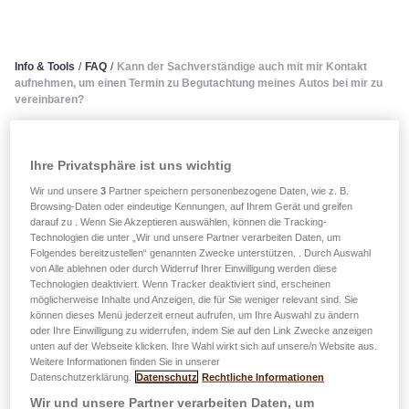
Info & Tools
/
FAQ
/
Kann der Sachverständige auch mit mir Kontakt
aufnehmen, um einen Termin zu Begutachtung meines Autos bei mir zu
vereinbaren?
Kann der Sachverständige
Ihre Privatsphäre ist uns wichtig
auch mit mir Kontakt
Wir und unsere
3
Partner speichern personenbezogene Daten, wie z. B.
Browsing-Daten oder eindeutige Kennungen, auf Ihrem Gerät und greifen
aufnehmen, um einen Termin
darauf zu . Wenn Sie Akzeptieren auswählen, können die Tracking-
Technologien die unter „Wir und unsere Partner verarbeiten Daten, um
Folgendes bereitzustellen“ genannten Zwecke unterstützen. . Durch Auswahl
zu Begutachtung meines
von Alle ablehnen oder durch Widerruf Ihrer Einwilligung werden diese
Technologien deaktiviert. Wenn Tracker deaktiviert sind, erscheinen
Autos bei mir zu vereinbaren?
möglicherweise Inhalte und Anzeigen, die für Sie weniger relevant sind. Sie
können dieses Menü jederzeit erneut aufrufen, um Ihre Auswahl zu ändern
oder Ihre Einwilligung zu widerrufen, indem Sie auf den Link Zwecke anzeigen
Natürlich kann Sie der Sachverständige direkt
unten auf der Webseite klicken. Ihre Wahl wirkt sich auf unsere/n Website aus.
Weitere Informationen finden Sie in unserer
kontaktieren, aber um den ihm erteilten Auftrag effizient
Datenschutzerklärung.
Datenschutz
Rechtliche Informationen
durchführen zu können, untersucht er das Auto lieber in
Wir und unsere Partner verarbeiten Daten, um