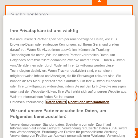
3
2
6
Ihre Privatsphäre ist uns wichtig
Wir und unsere
3
Partner speichern personenbezogene Daten, wie z. B.
Browsing-Daten oder eindeutige Kennungen, auf Ihrem Gerät und greifen
darauf zu . Wenn Sie Akzeptieren auswählen, können die Tracking-
Technologien die unter „Wir und unsere Partner verarbeiten Daten, um
Folgendes bereitzustellen“ genannten Zwecke unterstützen. . Durch Auswahl
3
von Alle ablehnen oder durch Widerruf Ihrer Einwilligung werden diese
2
Technologien deaktiviert. Wenn Tracker deaktiviert sind, erscheinen
4
möglicherweise Inhalte und Anzeigen, die für Sie weniger relevant sind. Sie
können dieses Menü jederzeit erneut aufrufen, um Ihre Auswahl zu ändern
oder Ihre Einwilligung zu widerrufen, indem Sie auf den Link Zwecke anzeigen
2
unten auf der Webseite klicken. Ihre Wahl wirkt sich auf unsere/n Website aus.
2
5
Weitere Informationen finden Sie in unserer
Datenschutzerklärung.
Datenschutz
Rechtliche Informationen
2
13
Wir und unsere Partner verarbeiten Daten, um
2
Folgendes bereitzustellen:
Verwendung genauer Standortdaten. Speichern von oder Zugriff auf
2
Informationen auf einem Endgerät. Verwendung reduzierter Daten zur Auswahl
2
2
von Werbeanzeigen. Erstellung von Profilen für personalisierte Werbung.
4
Verwendung von Profilen zur Auswahl personalisierter Werbung. Verwendung