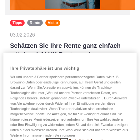
Tipps
Rente
Video
03.02.2026
Schätzen Sie Ihre Rente ganz einfach
mit dem LALUX Rentenrechner
Planen Sie Ihren Ruhestand ganz entspannt mit
Ihre Privatsphäre ist uns wichtig
unserem Rentenrechner für Luxemburg. Scannen Sie
Wir und unsere
3
Partner speichern personenbezogene Daten, wie z. B.
einfach Ihren CCSS-Laufbahnnachweis ein und die
Browsing-Daten oder eindeutige Kennungen, auf Ihrem Gerät und greifen
OCR-Technologie liefert Ihnen in wenigen Sekunden
darauf zu . Wenn Sie Akzeptieren auswählen, können die Tracking-
Technologien die unter „Wir und unsere Partner verarbeiten Daten, um
eine personalisierte Schätzung Ihrer gesetzlichen
Folgendes bereitzustellen“ genannten Zwecke unterstützen. . Durch Auswahl
Rentenhöhe.…
von Alle ablehnen oder durch Widerruf Ihrer Einwilligung werden diese
Technologien deaktiviert. Wenn Tracker deaktiviert sind, erscheinen
möglicherweise Inhalte und Anzeigen, die für Sie weniger relevant sind. Sie
Mehr erfahren
können dieses Menü jederzeit erneut aufrufen, um Ihre Auswahl zu ändern
oder Ihre Einwilligung zu widerrufen, indem Sie auf den Link Zwecke anzeigen
unten auf der Webseite klicken. Ihre Wahl wirkt sich auf unsere/n Website aus.
Weitere Informationen finden Sie in unserer