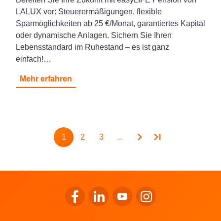
LALUX vor: Steuerermäßigungen, flexible
Sparmöglichkeiten ab 25 €/Monat, garantiertes Kapital
oder dynamische Anlagen. Sichern Sie Ihren
Lebensstandard im Ruhestand – es ist ganz
einfach!…
Mehr erfahren
Paginierung
1
2
3
...
Seite
Seite
Seite
Zum Facebook von LALUX gehen
Zum LinkedIn von LALUX gehen
Zum YouTube von LALUX g
Zum Instagram von 