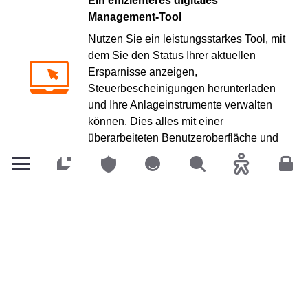
Ein effizienteres digitales
Management-Tool
Nutzen Sie ein leistungsstarkes Tool, mit
dem Sie den Status Ihrer aktuellen
Ersparnisse anzeigen,
Steuerbescheinigungen herunterladen
und Ihre Anlageinstrumente verwalten
können. Dies alles mit einer
überarbeiteten Benutzeroberfläche und
einer optimierten Benutzererfahrung.
Privatkunden
Privatkunden
Privatkunden
Suchen
Barrierefreih
Kun
Vorteile für die Mitarbeiter
Sie sind Arbeitnehmer? Ergänzen
Sie den Plan Ihres Arbeitgebers
mit eigenen Beiträgen.