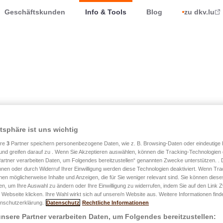
Geschäftskunden
Info & Tools
Blog
zu dkv.lu
atsphäre ist uns wichtig
ere
3
Partner speichern personenbezogene Daten, wie z. B. Browsing-Daten oder eindeutige
und greifen darauf zu . Wenn Sie Akzeptieren auswählen, können die Tracking-Technologien d
Rente
artner verarbeiten Daten, um Folgendes bereitzustellen“ genannten Zwecke unterstützen. .
hnen oder durch Widerruf Ihrer Einwilligung werden diese Technologien deaktiviert. Wenn Trac
nen möglicherweise Inhalte und Anzeigen, die für Sie weniger relevant sind. Sie können diese
fen, um Ihre Auswahl zu ändern oder Ihre Einwilligung zu widerrufen, indem Sie auf den Link
 Webseite klicken. Ihre Wahl wirkt sich auf unsere/n Website aus. Weitere Informationen finde
nschutzerklärung.
Datenschutz
Rechtliche Informationen
nsere Partner verarbeiten Daten, um Folgendes bereitzustellen: