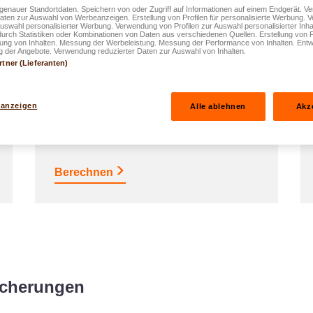
enauer Standortdaten. Speichern von oder Zugriff auf Informationen auf einem Endgerät. 
Daten zur Auswahl von Werbeanzeigen. Erstellung von Profilen für personalisierte Werbung.
Auswahl personalisierter Werbung. Verwendung von Profilen zur Auswahl personalisierter Inha
durch Statistiken oder Kombinationen von Daten aus verschiedenen Quellen. Erstellung von P
rung von Inhalten. Messung der Werbeleistung. Messung der Performance von Inhalten. Entw
 der Angebote. Verwendung reduzierter Daten zur Auswahl von Inhalten.
rtner (Lieferanten)
Simulator Steuergewinn easyLIFE
Pension
 anzeigen
Alle ablehnen
Akz
Schätzen Sie Ihre Steuerersparnis mit
easyLIFE Pension
Berechnen
icherungen