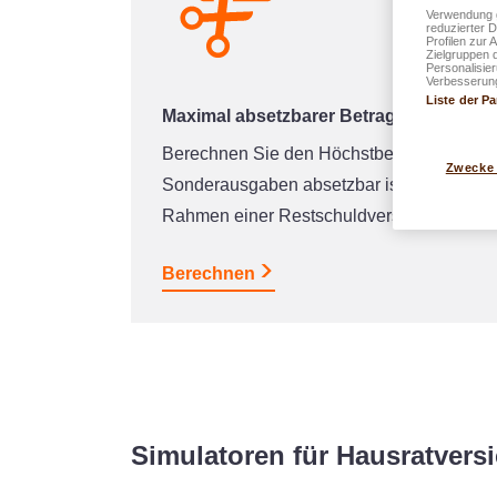
Verwendung g
reduzierter 
Profilen zur 
Zielgruppen 
Personalisie
Verbesserung
Liste der Pa
Maximal absetzbarer Betrag
Berechnen Sie den Höchstbetrag, der für
Zwecke
Sonderausgaben absetzbar ist (z. B. im
Rahmen einer Restschuldversicherung)
Berechnen
Simulatoren für Hausratvers