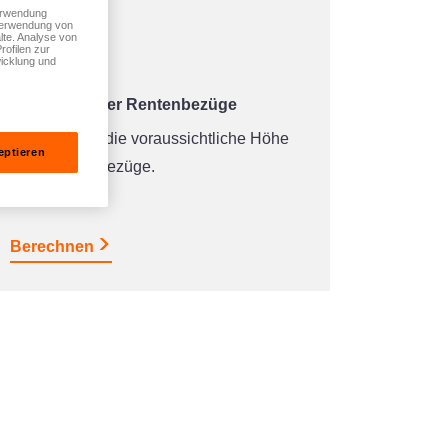
Verwendung
 Verwendung von
lte. Analyse von
rofilen zur
icklung und
Simulator Ihrer Rentenbezüge
Ermitteln Sie die voraussichtliche Höhe
eptieren
Ihrer Rentenbezüge.
Berechnen