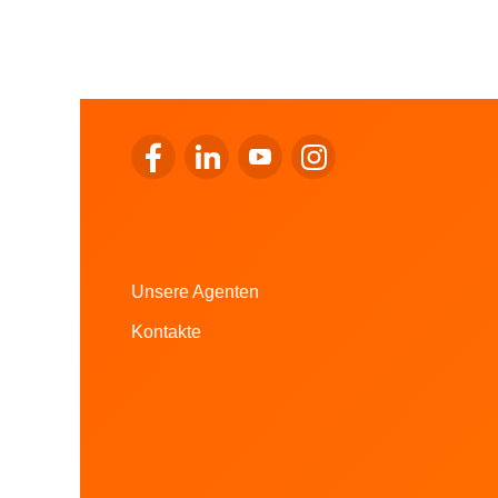
Zum Facebook von LALUX gehen
Zum LinkedIn von LALUX gehen
Zum YouTube von LALUX ge
Zum Instagram von LA
Unsere Agenten
Kontakte