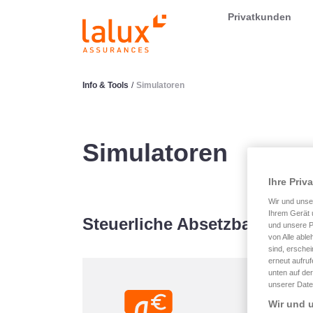
LALUX Assurances
Privatkunden
Info & Tools
/
Simulatoren
Simulatoren
Ihre Priv
Wir und uns
Ihrem Gerät 
Steuerliche Absetzbarkeit & 
und unsere P
von Alle able
sind, erschei
erneut aufru
unten auf der
unserer Date
Wir und u