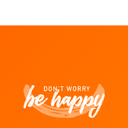
hen
LUX gehen