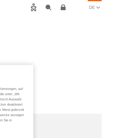
AKTUELLE SPRACHE Ä
(DEUTSCH)
DE
Barrierefreiheit
Suchen
Kundenbereich
 Kennungen, auf
ie unter „Wir
 Durch Auswahl
ker deaktiviert
s Menü jederzeit
 Zwecke anzeigen
n Sie in