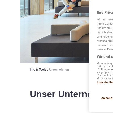
Ihre Priv
Wir und uns
Ihrem Gerät 
und unsere P
von Alle able
sind, erschei
erneut aufru
unten auf der
unserer Date
Wir und u
Verwendung g
reduzierter 
Profilen zur 
Info & Tools
/
Unternehmen
Zielgruppen 
Personalisie
Verbesserung
Liste der Pa
Unser Unternehme
Zwecke