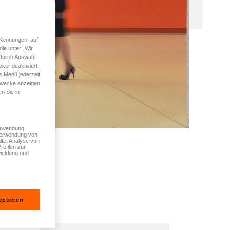
 Kennungen, auf
ie unter „Wir
 Durch Auswahl
ker deaktiviert
s Menü jederzeit
 Zwecke anzeigen
n Sie in
Verwendung
 Verwendung von
lte. Analyse von
rofilen zur
icklung und
eptieren