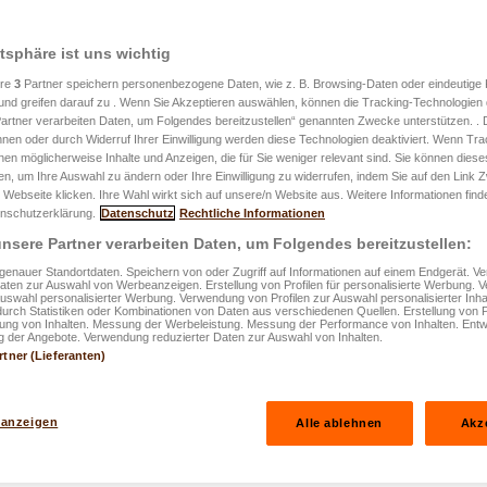
atsphäre ist uns wichtig
ere
3
Partner speichern personenbezogene Daten, wie z. B. Browsing-Daten oder eindeutige
und greifen darauf zu . Wenn Sie Akzeptieren auswählen, können die Tracking-Technologien d
artner verarbeiten Daten, um Folgendes bereitzustellen“ genannten Zwecke unterstützen. .
hnen oder durch Widerruf Ihrer Einwilligung werden diese Technologien deaktiviert. Wenn Trac
nen möglicherweise Inhalte und Anzeigen, die für Sie weniger relevant sind. Sie können diese
fen, um Ihre Auswahl zu ändern oder Ihre Einwilligung zu widerrufen, indem Sie auf den Link
 Webseite klicken. Ihre Wahl wirkt sich auf unsere/n Website aus. Weitere Informationen finde
nschutzerklärung.
Datenschutz
Rechtliche Informationen
nsere Partner verarbeiten Daten, um Folgendes bereitzustellen:
enauer Standortdaten. Speichern von oder Zugriff auf Informationen auf einem Endgerät. 
Daten zur Auswahl von Werbeanzeigen. Erstellung von Profilen für personalisierte Werbung.
Auswahl personalisierter Werbung. Verwendung von Profilen zur Auswahl personalisierter Inha
durch Statistiken oder Kombinationen von Daten aus verschiedenen Quellen. Erstellung von P
rung von Inhalten. Messung der Werbeleistung. Messung der Performance von Inhalten. Entw
 der Angebote. Verwendung reduzierter Daten zur Auswahl von Inhalten.
rtner (Lieferanten)
n
 anzeigen
Alle ablehnen
Akz