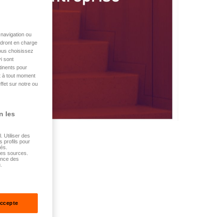
navigation ou
endront en charge
vous choisissez
i sont
tinents pour
t à tout moment
ffet sur notre ou
n les
 Utiliser des
s profils pour
sés.
tes sources.
ance des
.
accepte