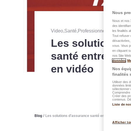
Nous pre
Nous et nos
des identifia
Video,Santé,Professionnels
・
publié 
les finalités
Tout refuser 
Les solutions d
désactivées, 
vous. Vous p
en cliquant s
santé entrepris
nos Site Web.
données
Me
en vidéo
Nos équip
finalités
Utiliser des 
données limit
sélectionner 
Comprendre l
Créer des pr
contenus. Dév
Liste de no
Blog
/
Les solutions d'assurance santé entreprise expliqu
Afficher to