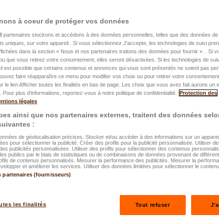
nons à coeur de protéger vos données
3
partenaires stockons et accédons à des données personnelles, telles que des données de 
nts uniques, sur votre appareil . Si vous sélectionnez J'accepte, les technologies de suivi pr
le 22.07.2025
 affichées dans la section « Nous et nos partenaires traitons des données pour fournir ». . Si 
ou que vous retirez votre consentement, elles seront désactivées. Si les technologies de suiv
'assurance
il est possible que certains contenus et annonces qui vous sont présentés ne soient pas per
ouvez faire réapparaître ce menu pour modifier vos choix ou pour retirer votre consentemen
ur le lien Afficher toutes les finalités en bas de page. Les choix que vous avez fait aurons un e
e expliquées
 Pour plus d’informations, reportez-vous à notre politique de confidentialité.
Protection des
ntions légales
es ainsi que nos partenaires externes, traitent des données selo
 suivantes :
données de géolocalisation précises. Stocker et/ou accéder à des informations sur un appareil.
ées pour sélectionner la publicité. Créer des profils pour la publicité personnalisée. Utiliser de
des publicités personnalisées. Utiliser des profils pour sélectionner des contenus personnali
es publics par le biais de statistiques ou de combinaisons de données provenant de différen
ofils de contenus personnalisés. Mesurer la performance des publicités. Mesurer la perform
elopper et améliorer les services. Utiliser des données limitées pour sélectionner le contenu
s partenaires (fournisseurs)
ées en vidéo
utes les finalités
Tout refuser
J'