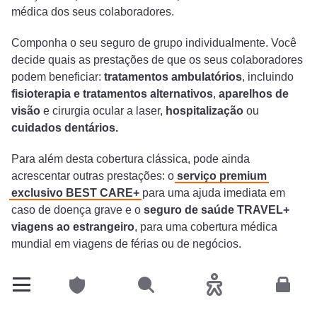
médica dos seus colaboradores.
Componha o seu seguro de grupo individualmente. Você
decide quais as prestações de que os seus colaboradores
podem beneficiar:
tratamentos ambulatórios
, incluindo
fisioterapia e tratamentos alternativos
,
aparelhos de
visão
e cirurgia ocular a laser,
hospitalização
ou
cuidados dentários.
Para além desta cobertura clássica, pode ainda
acrescentar outras prestações: o
serviço premium
exclusivo BEST CARE+
para uma ajuda imediata em
caso de doença grave e o
seguro de saúde TRAVEL+
viagens ao estrangeiro
, para uma cobertura médica
mundial em viagens de férias ou de negócios.
O contrato de grupo prevê igualmente um
direito de
Particulares
Pesquisar
Acessibilidade
Espace
continuação
. Isto significa que os trabalhadores podem
retomar a sua cobertura de seguro quando se reformam ou