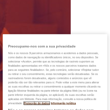
Preocupamo-nos com a sua privacidade
Nós e os nossos
3
parceiros armazenamos e acedemos a dados pessoais,
como dados de navegação ou identificadores únicos, no seu dispositivo. Se
selecionar «Aceito», permite que as tecnologias de rastreio suportem as
finalidades apresentadas em «Nós e os nossos parceiros tratamos dados
para as seguintes finalidades». Se, pelo contrário, selecionar «Rejeitar tudo»
ou retirar o seu consentimento, estas tecnologias serão desativadas. Se os
rastreadores forem desativados, alguns conteúdos e anúncios que vê
poderão não ser tão relevantes para si. Pode voltar a este menu para alterar
as suas escolhas ou retirar o consentimento a qualquer momento clicando na
ligação Mostrar finalidades na parte inferior da página Web (ou no ícone na
parte inferior esquerda da página, se aplicável). As suas escolhas serão
aplicadas em Website. Para mais informação, consulte a nossa política de
privacidade.
Protecção de dados
Informação jurídica