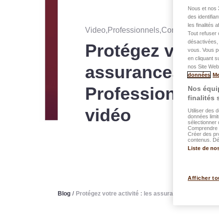
Nous et nos
des identifia
les finalités
Video,Professionnels,Conseils
・
publ
Tout refuser 
désactivées, 
Protégez votre ac
vous. Vous p
en cliquant s
assurances pou
nos Site Web.
données
Me
Professionnels 
Nos équip
finalités
vidéo
Utiliser des 
données limit
sélectionner 
Comprendre l
Créer des pr
contenus. Dév
Liste de no
Afficher to
Blog
/
Protégez votre activité : les assurances pour Prof