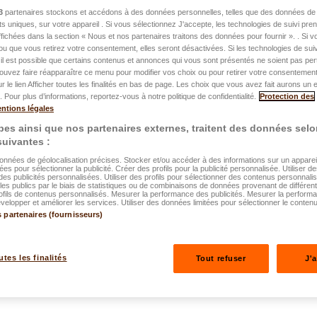
3
partenaires stockons et accédons à des données personnelles, telles que des données de 
nts uniques, sur votre appareil . Si vous sélectionnez J'accepte, les technologies de suivi pr
 affichées dans la section « Nous et nos partenaires traitons des données pour fournir ». . Si 
ié le 15.06.2023
ou que vous retirez votre consentement, elles seront désactivées. Si les technologies de suiv
il est possible que certains contenus et annonces qui vous sont présentés ne soient pas per
tivité : les
ouvez faire réapparaître ce menu pour modifier vos choix ou pour retirer votre consentemen
ur le lien Afficher toutes les finalités en bas de page. Les choix que vous avez fait aurons un e
r
 Pour plus d’informations, reportez-vous à notre politique de confidentialité.
Protection des
ntions légales
expliquées en
es ainsi que nos partenaires externes, traitent des données selo
 suivantes :
données de géolocalisation précises. Stocker et/ou accéder à des informations sur un appareil.
ées pour sélectionner la publicité. Créer des profils pour la publicité personnalisée. Utiliser de
des publicités personnalisées. Utiliser des profils pour sélectionner des contenus personnali
es publics par le biais de statistiques ou de combinaisons de données provenant de différen
ofils de contenus personnalisés. Mesurer la performance des publicités. Mesurer la perform
elopper et améliorer les services. Utiliser des données limitées pour sélectionner le contenu
s partenaires (fournisseurs)
utes les finalités
Tout refuser
J'
essionnels expliquées en vidéo