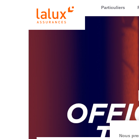
LALUX Assurances
Particuliers
Nous pre