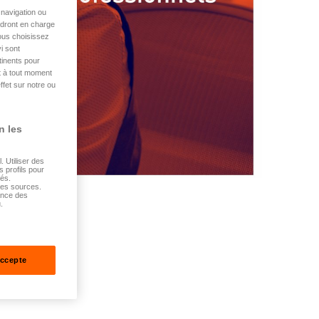
navigation ou
endront en charge
vous choisissez
i sont
tinents pour
t à tout moment
ffet sur notre ou
n les
 Utiliser des
s profils pour
sés.
tes sources.
ance des
.
accepte