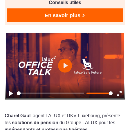
Conseils utiles
En savoir plus
Play
Play
Ente
fulls
Charel Gaul
, agent LALUX et DKV Luxebourg, présente
les
solutions de pension
du Groupe LALUX pour les
indépendants et professions libérales.