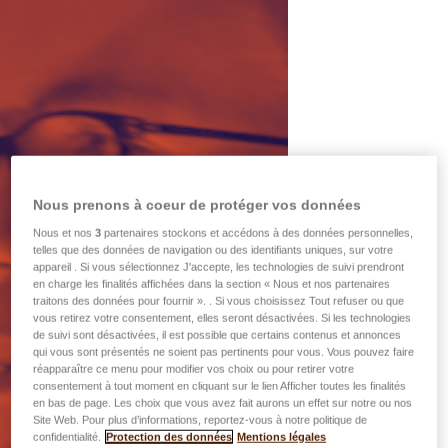
Nous prenons à coeur de protéger vos données
Nous et nos
3
partenaires stockons et accédons à des données personnelles,
telles que des données de navigation ou des identifiants uniques, sur votre
appareil . Si vous sélectionnez J'accepte, les technologies de suivi prendront
en charge les finalités affichées dans la section « Nous et nos partenaires
traitons des données pour fournir ». . Si vous choisissez Tout refuser ou que
vous retirez votre consentement, elles seront désactivées. Si les technologies
de suivi sont désactivées, il est possible que certains contenus et annonces
qui vous sont présentés ne soient pas pertinents pour vous. Vous pouvez faire
réapparaître ce menu pour modifier vos choix ou pour retirer votre
consentement à tout moment en cliquant sur le lien Afficher toutes les finalités
en bas de page. Les choix que vous avez fait aurons un effet sur notre ou nos
Site Web. Pour plus d’informations, reportez-vous à notre politique de
confidentialité.
Protection des données
Mentions légales