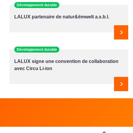
Développement durable
LALUX partenaire de natur&ëmwelt a.s.b.l.
Suiv
Développement durable
LALUX signe une convention de collaboration
avec Circu Li-ion
Suiv