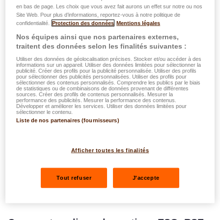
en bas de page. Les choix que vous avez fait aurons un effet sur notre ou nos
Noelle Gerin, nouvelle
Site Web. Pour plus d’informations, reportez-vous à notre politique de
confidentialité.
Protection des données
Mentions légales
Responsable du
Nos équipes ainsi que nos partenaires externes,
traitent des données selon les finalités suivantes :
Développement Durable chez
Utiliser des données de géolocalisation précises. Stocker et/ou accéder à des
informations sur un appareil. Utiliser des données limitées pour sélectionner la
LALUX Assurances
publicité. Créer des profils pour la publicité personnalisée. Utiliser des profils
pour sélectionner des publicités personnalisées. Utiliser des profils pour
sélectionner des contenus personnalisés. Comprendre les publics par le biais
de statistiques ou de combinaisons de données provenant de différentes
sources. Créer des profils de contenus personnalisés. Mesurer la
performance des publicités. Mesurer la performance des contenus.
Depuis quelques semaines, le Groupe LALUX a
Développer et améliorer les services. Utiliser des données limitées pour
sélectionner le contenu.
nommé une Responsable du Développement
Liste de nos partenaires (fournisseurs)
Durable en la personne de Noelle Gerin. Juriste
de formation, Noelle a rejoint le Groupe LALUX
en 2018. Dans sa vie privée, elle est fortement
Afficher toutes les finalités
engagée dans le milieu associatif et lutte, entre
autres, pour plus de justice sociale et
Tout refuser
J'accepte
d'inclusivité. Rencontre avec une femme
engagée.