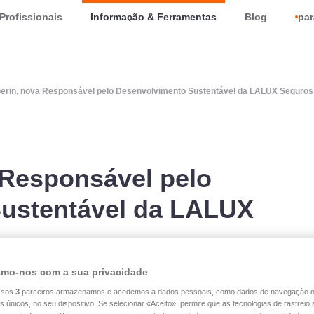
Profissionais
Informação & Ferramentas
Blog
par
Gerin, nova Responsável pelo Desenvolvimento Sustentável da LALUX Seguros
 Responsável pelo
ustentável da LALUX
mo-nos com a sua privacidade
ssos
3
parceiros armazenamos e acedemos a dados pessoais, como dados de navegação 
es únicos, no seu dispositivo. Se selecionar «Aceito», permite que as tecnologias de rastrei
po LALUX nomeou Noelle Gerin como a