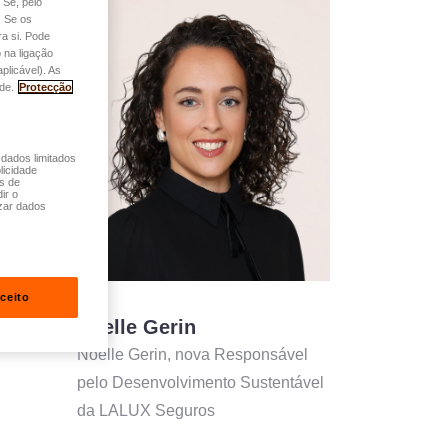
 Se, pelo
. Se os
a si. Pode
 na ligação
plicável). As
de.
Protecção
 dados limitados
licidade
és de
ir o
zar dados
ceito
Noelle Gerin
Noelle Gerin, nova Responsável
pelo Desenvolvimento Sustentável
da LALUX Seguros