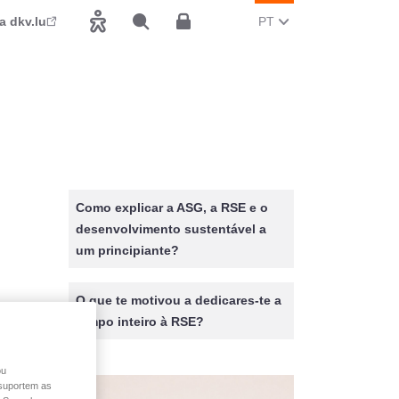
MUDAR O IDIOMA ATUA
(PORTUGUÊS)
a dkv.lu
PT
Acessibilidade
Pesquisar
Espace client
Como explicar a ASG, a RSE e o
desenvolvimento sustentável a
um principiante?
O que te motivou a dedicares-te a
tempo inteiro à RSE?
ou
o suportem as