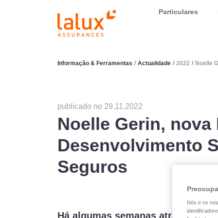
LALUX Assurances
Particulares
Informação & Ferramentas
/
Actualidade
/
2022
/
Noelle 
publicado no 29.11.2022
Noelle Gerin, nova
Desenvolvimento S
Seguros
Preocupa
Nós e os no
identificador
Há algumas semanas atrás, o Gru