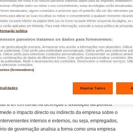
apresentadas em «Nós e os nossos parceiros tratamos dados para as seguintes finalidades».
mento Sustentável. Advogada de
lecionar «Rejeitar tudo» ou retirar o seu consentimento, estas tecnologias serão desativadas
 forem desativados, alguns conteúdos e anúncios que vê poderão não ser tão relevantes par
upo LALUX em 2018. Na sua vida privada
e menu para alterar as suas escolhas ou retirar o consentimento a qualquer momento clicando
idades na parte inferior da página Web (ou no ícone na parte inferior esquerda da página, se a
ciações e luta, entre outras coisas, por
s serão aplicadas em Website. Para mais informação, consulte a nossa política de privacida
de. Entrevista com uma mulher empenhada.
nformação jurídica
 nossos parceiros tratamos os dados para fornecermos:
s de geolocalização precisos. Armazenar e/ou aceder a informações num dispositivo. Utilizar
 e o desenvolvimento sustentável
ar publicidade. Criar perfis para publicidade personalizada. Utilizar perfis para selecionar pub
a. Utilizar perfis para selecionar conteúdos personalizados. Compreender os públicos atrav
ou combinações de dados de diferentes fontes. Criar perfis para personalizar conteúdos. Med
a publicidade. Medir o desempenho dos conteúdos. Desenvolver e melhorar serviços. Utili
a selecionar conteúdos.
rceiros (fornecedores)
presas
refere-se à implementação de acções
finalidades
Rejeitar Todos
A
to
“ASG” (Ambiente, Social e Governação)
se refere
ão a ter em conta na definição e avaliação da política
mede o impacto directo ou indirecto da empresa sobre o
 intervenientes internos e externos, ou seja, empregados,
itério de governação analisa a forma como uma empresa