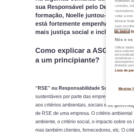
finalidades 
sua Responsável pelo Desenvolvi
contrário, se
rastreadores
formação, Noelle juntou-se ao Gr
voltar a est
Mostrar final
está fortemente empenhada em asso
suas escolha
mais justiça social e inclusivida
de dados
I
Nós e os
Utilizar dado
Como explicar a ASG, a RSE
para selecion
personalizad
a um principiante?
estatísticas 
desempenho d
limitados par
Lista de pa
“RSE” ou Responsabilidade Social das Em
Mostrar 
sustentáveis por parte das empresas, enquan
aos critérios ambientais, sociais e de governaç
de RSE de uma empresa. O critério ambiental 
ambiente, o critério social, o impacto sobre os
mas também clientes, fornecedores, etc. O cr