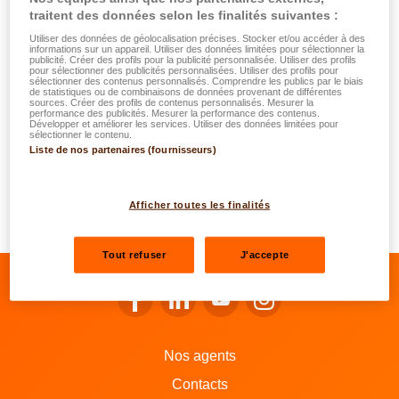
traitent des données selon les finalités suivantes :
d’observation pendant laquelle l’assurance était en
Utiliser des données de géolocalisation précises. Stocker et/ou accéder à des
vigueur entraîne une descente d’un degré sur l’échelle
informations sur un appareil. Utiliser des données limitées pour sélectionner la
publicité. Créer des profils pour la publicité personnalisée. Utiliser des profils
Bonus-Malus. La descente se termine au degré -3,
pour sélectionner des publicités personnalisées. Utiliser des profils pour
sélectionner des contenus personnalisés. Comprendre les publics par le biais
c’est-à-dire 45 % de la prime de base;
de statistiques ou de combinaisons de données provenant de différentes
sources. Créer des profils de contenus personnalisés. Mesurer la
chaque sinistre au cours d’une période d’observation
performance des publicités. Mesurer la performance des contenus.
Développer et améliorer les services. Utiliser des données limitées pour
entraîne une montée de 3 degrés. La montée se
sélectionner le contenu.
Liste de nos partenaires (fournisseurs)
termine au degré 22;
cependant le degré applicable après 4 années
consécutives sans sinistre ne pourra en aucun cas être
Afficher toutes les finalités
supérieur à 11.
Tout refuser
J'accepte
Se rendre sur le facebook de LALUX
Se rendre sur le Linkedin de LALU
Se rendre sur le youtube d
Se rendre sur l'inst
Nos agents
Contacts