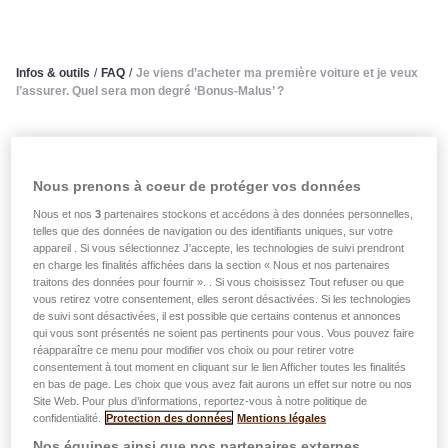
Infos & outils
/
FAQ
/
Je viens d’acheter ma première voiture et je veux
l’assurer. Quel sera mon degré ‘Bonus-Malus’ ?
Je viens d’acheter ma
première voiture et je veux
Nous prenons à coeur de protéger vos données
Nous et nos
3
partenaires stockons et accédons à des données personnelles,
l’assurer. Quel sera mon degré
telles que des données de navigation ou des identifiants uniques, sur votre
appareil . Si vous sélectionnez J'accepte, les technologies de suivi prendront
‘Bonus-Malus’ ?
en charge les finalités affichées dans la section « Nous et nos partenaires
traitons des données pour fournir ». . Si vous choisissez Tout refuser ou que
vous retirez votre consentement, elles seront désactivées. Si les technologies
de suivi sont désactivées, il est possible que certains contenus et annonces
Chaque nouveau preneur d’assurance est classé au
qui vous sont présentés ne soient pas pertinents pour vous. Vous pouvez faire
degré 11 de l’échelle Bonus-Malus.
réapparaître ce menu pour modifier vos choix ou pour retirer votre
Pour les années d’assurances subséquentes, la prime
consentement à tout moment en cliquant sur le lien Afficher toutes les finalités
en bas de page. Les choix que vous avez fait aurons un effet sur notre ou nos
variera comme suit:
Site Web. Pour plus d’informations, reportez-vous à notre politique de
confidentialité.
Protection des données
Mentions légales
Nos équipes ainsi que nos partenaires externes,
l’absence de sinistre au cours d’une période