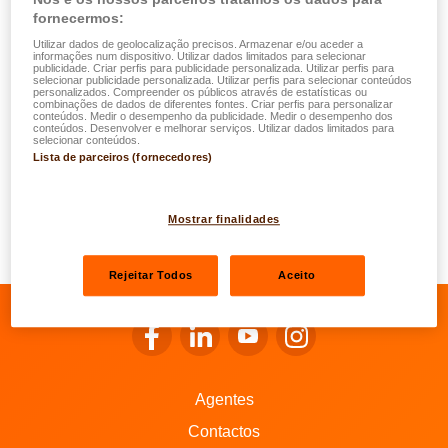
fornecermos:
observação durante o qual o seguro esteve em vigor
Utilizar dados de geolocalização precisos. Armazenar e/ou aceder a
leva a uma queda de um grau na escala Bónus-Malus.
informações num dispositivo. Utilizar dados limitados para selecionar
publicidade. Criar perfis para publicidade personalizada. Utilizar perfis para
A descida termina no grau -3, ou seja, 45% do prémio
selecionar publicidade personalizada. Utilizar perfis para selecionar conteúdos
personalizados. Compreender os públicos através de estatísticas ou
de base;
combinações de dados de diferentes fontes. Criar perfis para personalizar
conteúdos. Medir o desempenho da publicidade. Medir o desempenho dos
cada sinistro durante um período de observação leva a
conteúdos. Desenvolver e melhorar serviços. Utilizar dados limitados para
selecionar conteúdos.
um aumento de 3 graus. O aumento termina no nível
Lista de parceiros (fornecedores)
22;
no entanto, o grau aplicável após 4 anos consecutivos
Mostrar finalidades
sem sinistro não pode em caso algum ser superior a
11.
Rejeitar Todos
Aceito
Ir para o Facebook da LALUX
Ir para o LinkedIn da LALUX
Ir para o YouTube da LALU
Ir para o Instagram 
Agentes
Contactos