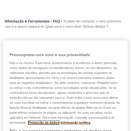
Informação & Ferramentas
/
FAQ
/
Acabei de comprar o meu primeiro
carro e quero segurá-lo. Qual será o meu nível 'Bónus-Malus'?
Acabei de comprar o meu
primeiro carro e quero segurá-
Preocupamo-nos com a sua privacidade
Nós e os nossos
3
parceiros armazenamos e acedemos a dados pessoais,
lo. Qual será o meu nível
como dados de navegação ou identificadores únicos, no seu dispositivo. Se
selecionar «Aceito», permite que as tecnologias de rastreio suportem as
'Bónus-Malus'?
finalidades apresentadas em «Nós e os nossos parceiros tratamos dados
para as seguintes finalidades». Se, pelo contrário, selecionar «Rejeitar tudo»
ou retirar o seu consentimento, estas tecnologias serão desativadas. Se os
Cada novo segurado é classificado no nível 11 na
rastreadores forem desativados, alguns conteúdos e anúncios que vê
poderão não ser tão relevantes para si. Pode voltar a este menu para alterar
escala Bónus-Malus.
as suas escolhas ou retirar o consentimento a qualquer momento clicando na
Para os anos de seguro subsequentes, o prémio variará
ligação Mostrar finalidades na parte inferior da página Web (ou no ícone na
parte inferior esquerda da página, se aplicável). As suas escolhas serão
da seguinte forma:
aplicadas em Website. Para mais informação, consulte a nossa política de
privacidade.
Protecção de dados
Informação jurídica
a ausência de um sinistro durante um período de
Nós e os nossos parceiros tratamos os dados para