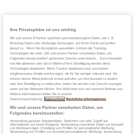
Datenschutz
Ihre Privatsphäre ist uns wichtig
Wir und unsere
3
Partner speichern personenbezogene Daten, wie z. B.
Browsing-Daten oder eindeutige Kennungen, auf Ihrem Gerät und greifen
Ihre Sicherheit zählt! Die Verordnung über den Schutz
darauf zu . Wenn Sie Akzeptieren auswählen, können die Tracking-
personenbezogener Daten schützt das Privatleben und die
Technologien die unter „Wir und unsere Partner verarbeiten Daten, um
Rechte des Einzelnen, was auch ein vorrangiges Anliegen
Folgendes bereitzustellen“ genannten Zwecke unterstützen. . Durch Auswahl
von Alle ablehnen oder durch Widerruf Ihrer Einwilligung werden diese
der LALUX Gruppe ist.
Technologien deaktiviert. Wenn Tracker deaktiviert sind, erscheinen
Nachfolgend finden Sie eine Übersicht über die
möglicherweise Inhalte und Anzeigen, die für Sie weniger relevant sind. Sie
können dieses Menü jederzeit erneut aufrufen, um Ihre Auswahl zu ändern
Maßnahmen, die wir innerhalb aller Unternehmen unserer
oder Ihre Einwilligung zu widerrufen, indem Sie auf den Link Zwecke anzeigen
Unternehmensgruppe – LALUX Assurances, LALUX
unten auf der Webseite klicken. Ihre Wahl wirkt sich auf unsere/n Website aus.
Assurances-Vie, DKV Luxembourg und APROBAT LALUX
Weitere Informationen finden Sie in unserer
Datenschutzerklärung.
Datenschutz
Rechtliche Informationen
Assurances – anwenden. Die Grundsätze unserer
Wir und unsere Partner verarbeiten Daten, um
Datenschutzpolitik, nach der wir uns stets richten, können
Folgendes bereitzustellen:
Sie unten nachlesen.
Verwendung genauer Standortdaten. Speichern von oder Zugriff auf
Informationen auf einem Endgerät. Verwendung reduzierter Daten zur Auswahl
von Werbeanzeigen. Erstellung von Profilen für personalisierte Werbung.
Verwendung von Profilen zur Auswahl personalisierter Werbung. Verwendung
Entdecken Sie die
Datenschutzerklärung der LALUX