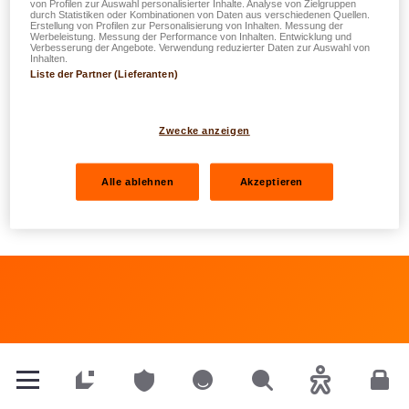
von Profilen zur Auswahl personalisierter Inhalte. Analyse von Zielgruppen
durch Statistiken oder Kombinationen von Daten aus verschiedenen Quellen.
Gruppe
Erstellung von Profilen zur Personalisierung von Inhalten. Messung der
Werbeleistung. Messung der Performance von Inhalten. Entwicklung und
Verbesserung der Angebote. Verwendung reduzierter Daten zur Auswahl von
Inhalten.
Sehen Sie sich die
Datenschutzerklärung bezüglich
Liste der Partner (Lieferanten)
dieser Webseite
an
Zwecke anzeigen
Ihre Optionen bezüglich der Cookies
Alle ablehnen
Akzeptieren
Informationsblatt DSGVO: Whistleblowers
Privatkunden
Privatkunden
Privatkunden
Suchen
Barrierefreih
Kun