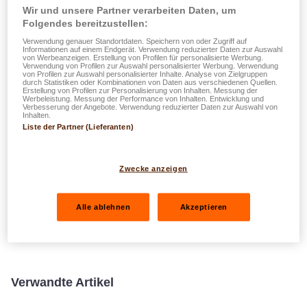
Wir und unsere Partner verarbeiten Daten, um
günstige Steuern in einem sehr flexiblen und optimierten
Folgendes bereitzustellen:
Paket für Selbstständige zu kombinieren.
Verwendung genauer Standortdaten. Speichern von oder Zugriff auf
Informationen auf einem Endgerät. Verwendung reduzierter Daten zur Auswahl
von Werbeanzeigen. Erstellung von Profilen für personalisierte Werbung.
Verwendung von Profilen zur Auswahl personalisierter Werbung. Verwendung
lalux-Safe Future (Selbstständige)
von Profilen zur Auswahl personalisierter Inhalte. Analyse von Zielgruppen
durch Statistiken oder Kombinationen von Daten aus verschiedenen Quellen.
Bei der betrieblichen Altersvorsorge
Erstellung von Profilen zur Personalisierung von Inhalten. Messung der
Werbeleistung. Messung der Performance von Inhalten. Entwicklung und
für Selbstständige und Freiberufler
Verbesserung der Angebote. Verwendung reduzierter Daten zur Auswahl von
Inhalten.
können Sie Ihre Einzahlungen
Liste der Partner (Lieferanten)
steuerlich absetzen und haben die
Möglichkeit, den Vertrag mit
Zwecke anzeigen
zusätzlichem Versicherungsschutz
für die Risiken Todesfall, Invalidität
und Unfall zu ergänzen.
Alle ablehnen
Akzeptieren
Verwandte Artikel