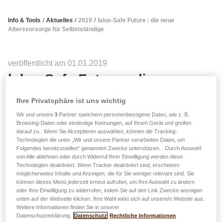
Info & Tools
/
Aktuelles
/
2019
/
lalux-Safe Future : die neue
Altersvorsorge für Selbstständige
veröffentlicht am 01.01.2019
lalux-Safe Future : die neue
Altersvorsorge für
Ihre Privatsphäre ist uns wichtig
Selbstständige
Wir und unsere
3
Partner speichern personenbezogene Daten, wie z. B.
Browsing-Daten oder eindeutige Kennungen, auf Ihrem Gerät und greifen
darauf zu . Wenn Sie Akzeptieren auswählen, können die Tracking-
Technologien die unter „Wir und unsere Partner verarbeiten Daten, um
Folgendes bereitzustellen“ genannten Zwecke unterstützen. . Durch Auswahl
Seit dem 1. Januar 2019 wurde das Zusatzrentensystem
von Alle ablehnen oder durch Widerruf Ihrer Einwilligung werden diese
(2. Säule) auf selbständige und liberale Berufe
Technologien deaktiviert. Wenn Tracker deaktiviert sind, erscheinen
ausgedehnt, die nun denselben rechtlichen Rahmen wie
möglicherweise Inhalte und Anzeigen, die für Sie weniger relevant sind. Sie
können dieses Menü jederzeit erneut aufrufen, um Ihre Auswahl zu ändern
Arbeitnehmer genießen können.
oder Ihre Einwilligung zu widerrufen, indem Sie auf den Link Zwecke anzeigen
unten auf der Webseite klicken. Ihre Wahl wirkt sich auf unsere/n Website aus.
Mit
lalux-Safe Future
ist es möglich,
Weitere Informationen finden Sie in unserer
Datenschutzerklärung.
Datenschutz
Rechtliche Informationen
Altersversorgungsleistungen, Risikogarantien und