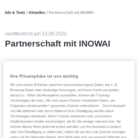
Info & Tools
/
Aktuelles
/
Partnerschaft mit INOWAI
veröffentlicht am 15.09.2020
Partnerschaft mit INOWAI
Alleine gehen wir schneller, zusammen gehen wir weiter.
Ihre Privatsphäre ist uns wichtig
INOWAI
und
LALUX
, der hinsichtlich der
Kundenzufriedenheit bevorzugte Versicherer mit dem
Wir und unsere
3
Partner speichern personenbezogene Daten, wie z. B.
Browsing-Daten oder eindeutige Kennungen, auf Ihrem Gerät und greifen
größten Netzwerk von Vertretern im Großherzogtum,
darauf zu . Wenn Sie Akzeptieren auswählen, können die Tracking-
haben beschlossen, ihre Stärken und ihr Fachwissen in
Technologien die unter „Wir und unsere Partner verarbeiten Daten, um
einer neuen
gemeinsamen Agentur in Belval
zu
Folgendes bereitzustellen“ genannten Zwecke unterstützen. . Durch Auswahl
von Alle ablehnen oder durch Widerruf Ihrer Einwilligung werden diese
kombinieren.
Technologien deaktiviert. Wenn Tracker deaktiviert sind, erscheinen
möglicherweise Inhalte und Anzeigen, die für Sie weniger relevant sind. Sie
Seit der Entwicklung dieses neuen Stadtteils, der eine
können dieses Menü jederzeit erneut aufrufen, um Ihre Auswahl zu ändern
oder Ihre Einwilligung zu widerrufen, indem Sie auf den Link Zwecke anzeigen
Reihe vielfältiger Aktivitäten, Unterbringungs- und
unten auf der Webseite klicken. Ihre Wahl wirkt sich auf unsere/n Website aus.