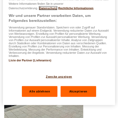
Freizeitaktivitäten sowie die Präsenz der Universität bietet,
Weitere Informationen finden Sie in unserer
Datenschutzerklärung.
Datenschutz
Rechtliche Informationen
hat sich Belval als wesentliche Handelsstadt in
Wir und unsere Partner verarbeiten Daten, um
Luxemburg etabliert.
Folgendes bereitzustellen:
Verwendung genauer Standortdaten. Speichern von oder Zugriff auf
Informationen auf einem Endgerät. Verwendung reduzierter Daten zur Auswahl
von Werbeanzeigen. Erstellung von Profilen für personalisierte Werbung.
Verwendung von Profilen zur Auswahl personalisierter Werbung. Verwendung
von Profilen zur Auswahl personalisierter Inhalte. Analyse von Zielgruppen
durch Statistiken oder Kombinationen von Daten aus verschiedenen Quellen.
Erstellung von Profilen zur Personalisierung von Inhalten. Messung der
Werbeleistung. Messung der Performance von Inhalten. Entwicklung und
Verbesserung der Angebote. Verwendung reduzierter Daten zur Auswahl von
Inhalten.
Liste der Partner (Lieferanten)
Zwecke anzeigen
Alle ablehnen
Akzeptieren