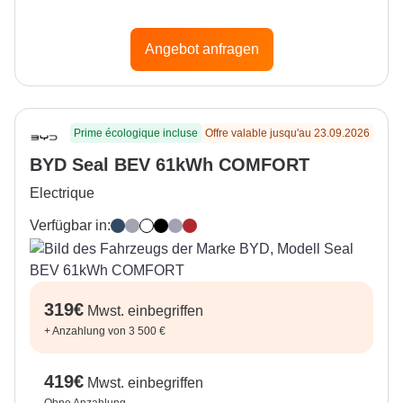
Angebot anfragen
Prime écologique incluse
Offre valable jusqu'au 23.09.2026
BYD Seal BEV 61kWh COMFORT
Electrique
Verfügbar in:
Atlantis Grey
Indigo Grey
Polar White
Obsidian Black
Lavender Grey
Ruby Red
319
€
Mwst. einbegriffen
+
Anzahlung von 3 500 €
419
€
Mwst. einbegriffen