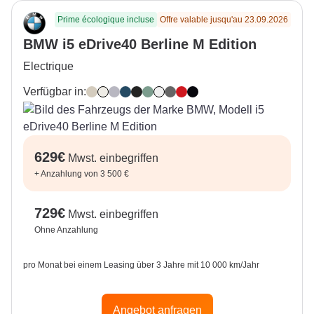
Prime écologique incluse
Offre valable jusqu'au 23.09.2026
BMW i5 eDrive40 Berline M Edition
Electrique
Verfügbar in:
Oxide Grey
Mineral White
Brooklyn Grey
Phytonic Blue
Carbon Black
Cape York Green
Alpine White
Sophisto Grey
Fire Red
Black Sapphire
629
€
Mwst. einbegriffen
+
Anzahlung von 3 500 €
729
€
Mwst. einbegriffen
Ohne Anzahlung
pro Monat bei einem Leasing über 3 Jahre mit 10 000 km/Jahr
Angebot anfragen