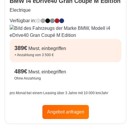
BMW i4 eDrive40 Gran Coupé M Edition
Electrique
Verfügbar in:
Mineralweiss
M Brooklyn Grau
Saphirschwarz
Cape York Green
Fire Red
M Portimao Blau
389
€
Mwst. einbegriffen
+
Anzahlung von 3 500 €
489
€
Mwst. einbegriffen
Ohne Anzahlung
pro Monat bei einem Leasing über 3 Jahre mit 10 000 km/Jahr
Angebot anfragen