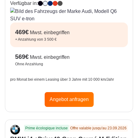
Verfügbar in:
Mythos Black
Glacier White
Plasma Blue
Soneira Red
Manhattan Grey
469
€
Mwst. einbegriffen
+
Anzahlung von 3 500 €
569
€
Mwst. einbegriffen
Ohne Anzahlung
pro Monat bei einem Leasing über 3 Jahre mit 10 000 km/Jahr
Angebot anfragen
Prime écologique incluse
Offre valable jusqu'au 23.09.2026