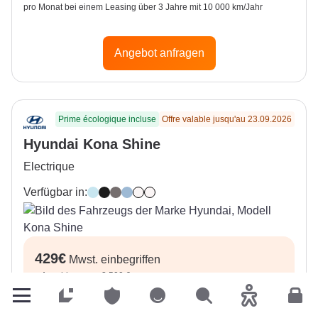
pro Monat bei einem Leasing über 3 Jahre mit 10 000 km/Jahr
Angebot anfragen
Prime écologique incluse
Offre valable jusqu'au 23.09.2026
Hyundai Kona Shine
Electrique
Verfügbar in:
Meta Blue (Mica)
Abyss Black (Mica)
Ecotronic Gray (Mica)
Sailing Blue (Mica)
Shimmering Silver (Metal)
Seritinity White (Mica)
429
€
Mwst. einbegriffen
+
Anzahlung von 3 500 €
Privatkunden
Privatkunden
Privatkunden
Suchen
Barrierefreih
Kun
529
€
Mwst. einbegriffen