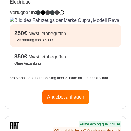
Electrique
Verfügbar in:
Fiord Blue
Midnight Black
Magnetic Tech
Fiord Blue / Midnight Black
Magnetic Tech / Midnight Black
Nevada White
250
€
Mwst. einbegriffen
+
Anzahlung von 3 500 €
350
€
Mwst. einbegriffen
Ohne Anzahlung
pro Monat bei einem Leasing über 3 Jahre mit 10 000 km/Jahr
Angebot anfragen
Prime écologique incluse
Offre valable jusqu'à écoulement du stock