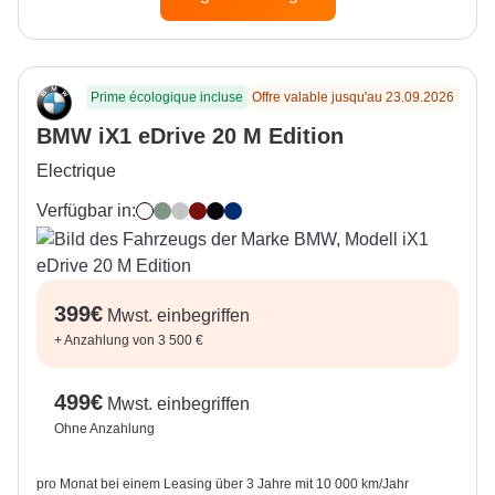
Prime écologique incluse
Offre valable jusqu'au 23.09.2026
BMW iX1 eDrive 20 M Edition
Electrique
Verfügbar in:
Alpine White
Cape York Green
Space Silver
Fire Red
Black Sapphire
Portimao Blue
399
€
Mwst. einbegriffen
+
Anzahlung von 3 500 €
499
€
Mwst. einbegriffen
Ohne Anzahlung
pro Monat bei einem Leasing über 3 Jahre mit 10 000 km/Jahr