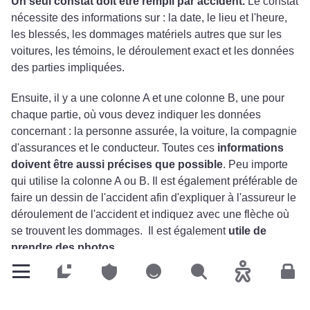
Un seul constat doit être rempli par accident.
Le constat
nécessite des informations sur : la date, le lieu et l'heure,
les blessés, les dommages matériels autres que sur les
voitures, les témoins, le déroulement exact et les données
des parties impliquées.
Ensuite, il y a une colonne A et une colonne B, une pour
chaque partie, où vous devez indiquer les données
concernant : la personne assurée, la voiture, la compagnie
d'assurances et le conducteur. Toutes ces
informations
doivent être aussi précises que possible
. Peu importe
qui utilise la colonne A ou B. Il est également préférable de
faire un dessin de l'accident afin d'expliquer à l'assureur le
déroulement de l'accident et indiquez avec une flèche où
se trouvent les dommages. Il est également
utile de
prendre des photos.
Si les deux parties sont d'accord avec le contenu du
Particuliers
Particuliers
Particuliers
Rechercher
Accessibilité
Espa
constat d'accident et qu'elles ont mutuellement vérifié les