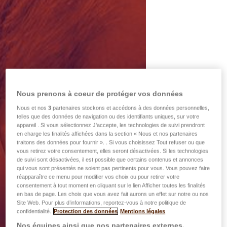
Nous prenons à coeur de protéger vos données
Nous et nos
3
partenaires stockons et accédons à des données personnelles,
telles que des données de navigation ou des identifiants uniques, sur votre
appareil . Si vous sélectionnez J'accepte, les technologies de suivi prendront
en charge les finalités affichées dans la section « Nous et nos partenaires
traitons des données pour fournir ». . Si vous choisissez Tout refuser ou que
vous retirez votre consentement, elles seront désactivées. Si les technologies
de suivi sont désactivées, il est possible que certains contenus et annonces
qui vous sont présentés ne soient pas pertinents pour vous. Vous pouvez faire
réapparaître ce menu pour modifier vos choix ou pour retirer votre
consentement à tout moment en cliquant sur le lien Afficher toutes les finalités
en bas de page. Les choix que vous avez fait aurons un effet sur notre ou nos
Site Web. Pour plus d’informations, reportez-vous à notre politique de
confidentialité.
Protection des données
Mentions légales
Nos équipes ainsi que nos partenaires externes,