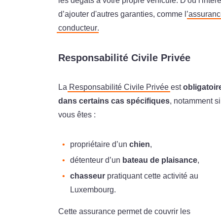
les dégâts à votre propre véhicule. D'où l'intérê
d’ajouter d'autres garanties, comme l’
assuranc
conducteur
.
Responsabilité Civile Privée
La
Responsabilité Civile Privée
est
obligatoir
dans certains cas spécifiques
, notamment si
vous êtes :
propriétaire d’un
chien
,
détenteur d’un
bateau de plaisance
,
chasseur
pratiquant cette activité au
Luxembourg.
Cette assurance permet de couvrir les