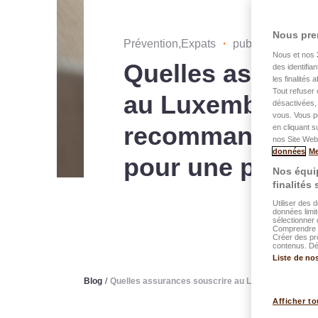
Nous pre
Prévention,Expats
・
publié le 14.09.
Nous et nos
Quelles assuran
des identifia
les finalités
Tout refuser 
au Luxembourg 
désactivées, 
vous. Vous p
recommandation
en cliquant s
nos Site Web.
données
Me
pour une protec
Nos équip
finalités
Utiliser des 
données limit
sélectionner 
Comprendre l
Créer des pr
contenus. Dév
Liste de no
Blog
/
Quelles assurances souscrire au Luxembourg ? Obl
Afficher to