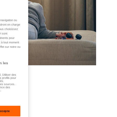
navigation ou
endront en charge
vous choisissez
i sont
tinents pour
t à tout moment
ffet sur notre ou
n les
 Utiliser des
s profils pour
sés.
tes sources.
ance des
.
accepte