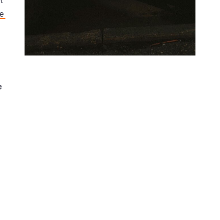
t
e
e