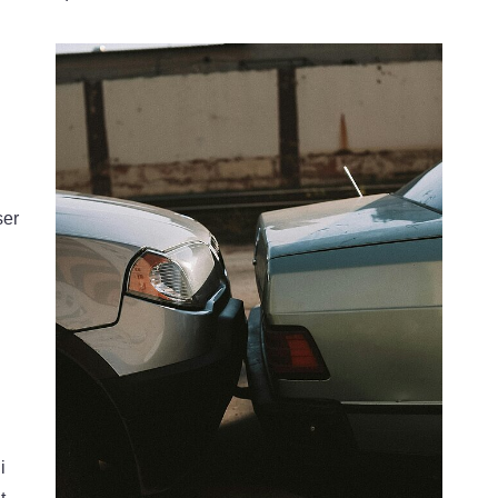
ser
i