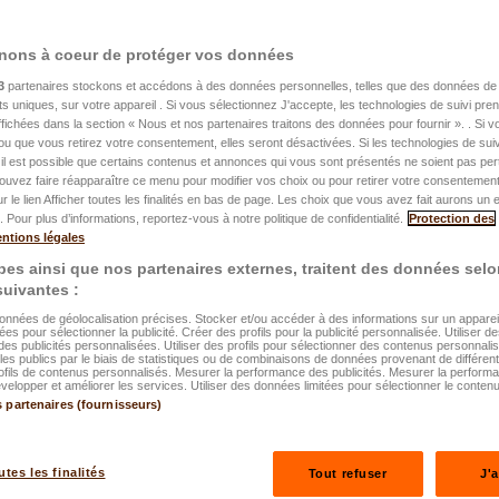
nons à coeur de protéger vos données
2025
3
partenaires stockons et accédons à des données personnelles, telles que des données de 
ces souscrire
nts uniques, sur votre appareil . Si vous sélectionnez J'accepte, les technologies de suivi pr
 affichées dans la section « Nous et nos partenaires traitons des données pour fournir ». . Si 
ou que vous retirez votre consentement, elles seront désactivées. Si les technologies de suiv
? Obligations,
il est possible que certains contenus et annonces qui vous sont présentés ne soient pas per
ouvez faire réapparaître ce menu pour modifier vos choix ou pour retirer votre consentemen
s et conseils
ur le lien Afficher toutes les finalités en bas de page. Les choix que vous avez fait aurons un e
 Pour plus d’informations, reportez-vous à notre politique de confidentialité.
Protection des
ntions légales
tion optimale
es ainsi que nos partenaires externes, traitent des données selo
 suivantes :
données de géolocalisation précises. Stocker et/ou accéder à des informations sur un appareil.
ées pour sélectionner la publicité. Créer des profils pour la publicité personnalisée. Utiliser de
des publicités personnalisées. Utiliser des profils pour sélectionner des contenus personnali
es publics par le biais de statistiques ou de combinaisons de données provenant de différen
ofils de contenus personnalisés. Mesurer la performance des publicités. Mesurer la perform
elopper et améliorer les services. Utiliser des données limitées pour sélectionner le contenu
s partenaires (fournisseurs)
igations, recommandations et conseils pour une protection optimale
utes les finalités
Tout refuser
J'