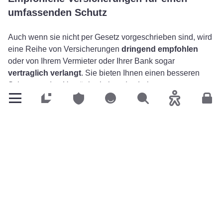
umfassenden Schutz
Auch wenn sie nicht per Gesetz vorgeschrieben sind, wird
eine Reihe von Versicherungen
dringend empfohlen
oder von Ihrem Vermieter oder Ihrer Bank sogar
vertraglich verlangt
. Sie bieten Ihnen einen besseren
Schutz vor den Unwägbarkeiten des Lebens.
Privatkunden
Privatkunden
Privatkunden
Suchen
Barrierefreih
Kun