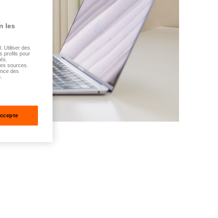
n les
 Utiliser des
s profils pour
sés.
tes sources.
ance des
.
accepte