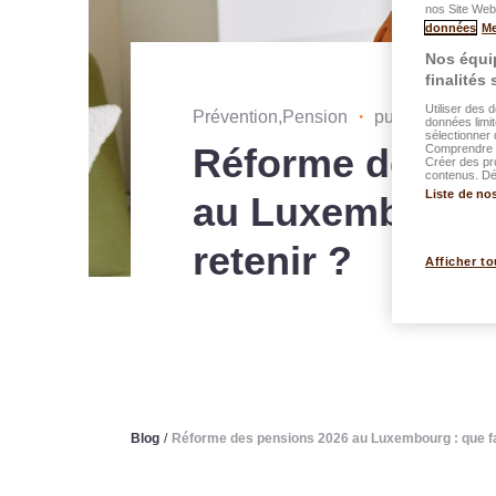
nos Site Web.
données
Me
Nos équip
finalités
Utiliser des 
Prévention,Pension
・
publié le 29.01
données limit
sélectionner 
Réforme des pe
Comprendre l
Créer des pr
contenus. Dév
Liste de no
au Luxembourg :
retenir ?
Afficher to
Blog
/
Réforme des pensions 2026 au Luxembourg : que faut