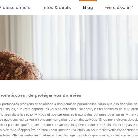
Professionnels
Infos & outils
Blog
vers dkv.lu
nons à coeur de protéger vos données
3
partenaires stockons et accédons à des données personnelles, telles que des données de 
nts uniques, sur votre appareil . Si vous sélectionnez J'accepte, les technologies de suivi pr
 affichées dans la section « Nous et nos partenaires traitons des données pour fournir ». . Si 
ou que vous retirez votre consentement, elles seront désactivées. Si les technologies de suiv
il est possible que certains contenus et annonces qui vous sont présentés ne soient pas per
ouvez faire réapparaître ce menu pour modifier vos choix ou pour retirer votre consentemen
ur le lien Afficher toutes les finalités en bas de page. Les choix que vous avez fait aurons un e