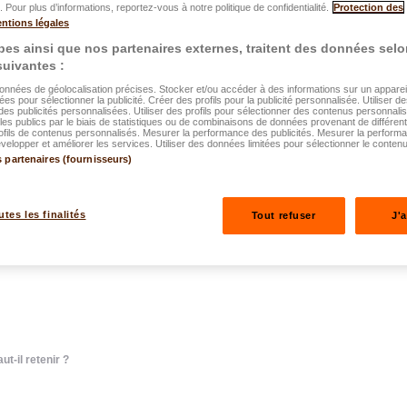
 Pour plus d’informations, reportez-vous à notre politique de confidentialité.
Protection des
ntions légales
es ainsi que nos partenaires externes, traitent des données selo
 suivantes :
données de géolocalisation précises. Stocker et/ou accéder à des informations sur un appareil.
.2026
ées pour sélectionner la publicité. Créer des profils pour la publicité personnalisée. Utiliser de
des publicités personnalisées. Utiliser des profils pour sélectionner des contenus personnali
nsions 2026
es publics par le biais de statistiques ou de combinaisons de données provenant de différen
ofils de contenus personnalisés. Mesurer la performance des publicités. Mesurer la perform
elopper et améliorer les services. Utiliser des données limitées pour sélectionner le contenu
s partenaires (fournisseurs)
 que faut-il
utes les finalités
Tout refuser
J'
-il retenir ?