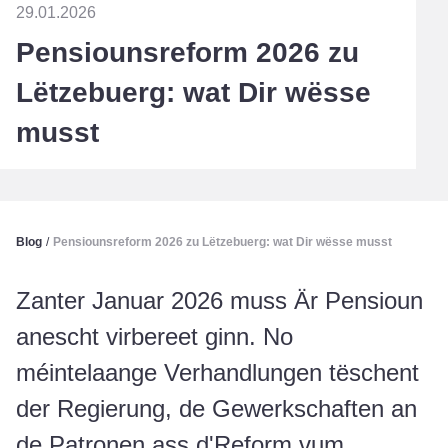
29.01.2026
Pensiounsreform 2026 zu
Lëtzebuerg: wat Dir wësse
musst
Blog
/
Pensiounsreform 2026 zu Lëtzebuerg: wat Dir wësse musst
Zanter Januar 2026 muss Är Pensioun
anescht virbereet ginn. No
méintelaange Verhandlungen tëschent
der Regierung, de Gewerkschaften an
de Patronen ass d'Reform vum