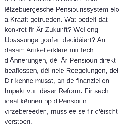
lëtzebuergesche Pensiounssystem elo
a Kraaft getrueden. Wat bedeit dat
konkret fir Är Zukunft? Wéi eng
Upassunge goufen decidéiert? An
dësem Artikel erkläre mir Iech
d'Ännerungen, déi Är Pensioun direkt
beaflossen, déi neie Reegelungen, déi
Dir kenne musst, an de finanziellen
Impakt vun dëser Reform. Fir sech
ideal kënnen op d'Pensioun
virzebereeden, muss ee se fir d’éischt
verstoen.