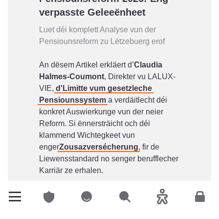
verpasste Geleeënheet
Luet déi komplett Analyse vun der
Pensiounsreform zu Lëtzebuerg erof
An dësem Artikel erkläert d’
Claudia
Halmes-Coumont
, Direkter vu LALUX-
VIE,
d'Limitte vum gesetzleche
Pensiounssystem
a verdäitlecht déi
konkret Auswierkunge vun der neier
Reform. Si ënnersträicht och déi
klammend Wichtegkeet vun
enger
Zousazversécherung
, fir de
Liewensstandard no senger berufflecher
Karriär ze erhalen.
Privatclienten
Privatclienten
Sichen
Accessibilitéit
Espac
LALUX-VIE article: 2025