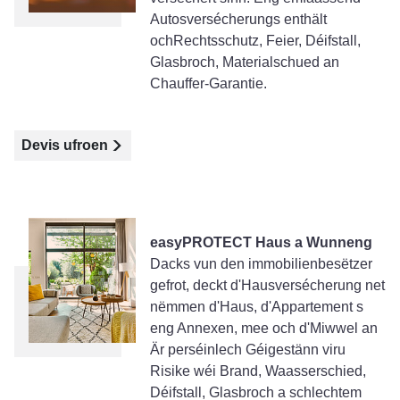
Autosversécherungs enthält
ochRechtsschutz, Feier, Déifstall,
Glasbroch, Materialschued an
Chauffer-Garantie.
Devis ufroen
easyPROTECT Haus a Wunneng
Dacks vun den immobilienbesëtzer
gefrot, deckt d'Hausversécherung net
nëmmen d'Haus, d'Appartement s
eng Annexen, mee och d'Miwwel an
Är perséinlech Géigestänn viru
Risike wéi Brand, Waasserschied,
Déifstall, Glasbroch a schlechtem