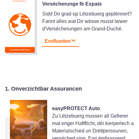
Versécherunge fir Expats
Sidd Dir grad op Lëtzebuerg geplënnert?
Fannt alles wat Dir wësse musst iwwer
d'Versécherungen am Grand-Duché.
Eroflueden
1. Onverzichtbar Assurancen
easyPROTECT Auto
Zu Lëtzebuerg mussen all Gefierer
mat enger Haftflicht, déi kierperlech a
Materialschied un Drëttpersounen,
verséchert sinn. Eng ëmfaassend