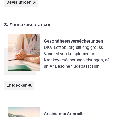
Devis ufroen
3. Zousazassurancen
Gesondheetsversécherungen
DKV Lëtzebuerg bitt eng grouss
Varietéit vun komplementäre
Krankeversécherungsléisungen, déi
un Är Besoinen ugepasst sinn!
Entdecken
Assistance Annuelle