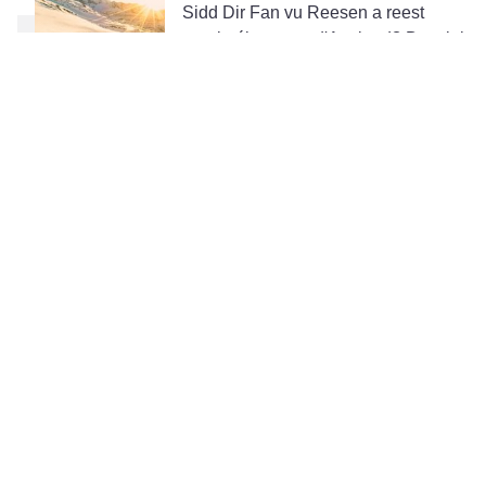
Sidd Dir Fan vu Reesen a reest
regelméisseg an d'Ausland? Da wielt
eng voll jährlech Ofdeckung
(Rapatriement, Remboursement vu
medizinesche Käschten, dréngende
Retour, asw.).
Devis ufroen
4. Gutt ze wëssen
Als neie Matbierger zu Lëtzebuerg kënnt Dir vun eiser
spezieller Offer fir Expats profitéieren: Mir schenken Iech
d'Home-Assistance-Garantie wärend engem Joer a ginn