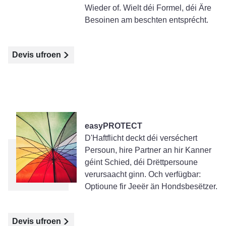
Wieder of. Wielt déi Formel, déi Äre
Besoinen am beschten entsprécht.
Devis ufroen
easyPROTECT
D'Haftflicht deckt déi verséchert
Persoun, hire Partner an hir Kanner
géint Schied, déi Drëttpersoune
verursaacht ginn. Och verfügbar:
Optioune fir Jeeër än Hondsbesëtzer.
Devis ufroen