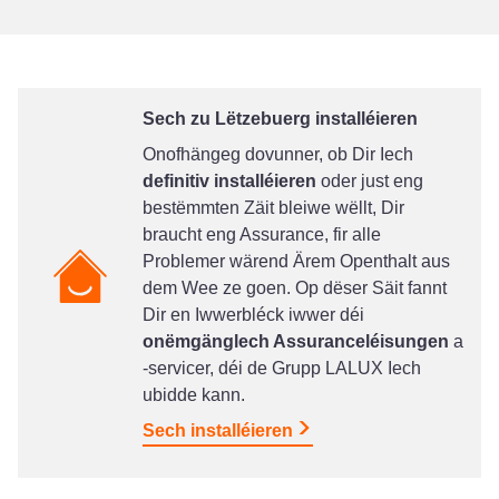
Sech zu Lëtzebuerg installéieren
Onofhängeg dovunner, ob Dir Iech
definitiv installéieren
oder just eng
bestëmmten Zäit bleiwe wëllt, Dir
braucht eng Assurance, fir alle
Problemer wärend Ärem Openthalt aus
dem Wee ze goen. Op dëser Säit fannt
Dir en Iwwerbléck iwwer déi
onëmgänglech Assuranceléisungen
a
-servicer, déi de Grupp LALUX Iech
ubidde kann.
Sech installéieren