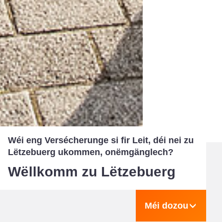
Wéi eng Versécherunge si fir Leit, déi nei zu
Lëtzebuerg ukommen, onëmgänglech?
Wëllkomm zu Lëtzebuerg
Méi dozou