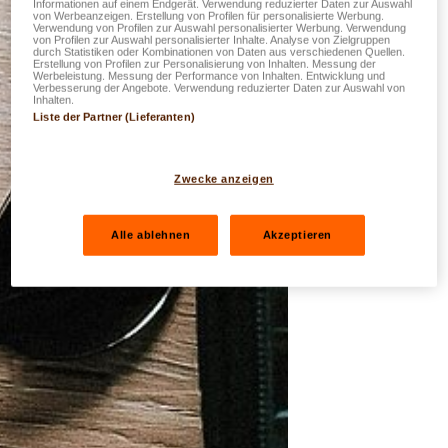
Informationen auf einem Endgerät. Verwendung reduzierter Daten zur Auswahl
von Werbeanzeigen. Erstellung von Profilen für personalisierte Werbung.
Verwendung von Profilen zur Auswahl personalisierter Werbung. Verwendung
von Profilen zur Auswahl personalisierter Inhalte. Analyse von Zielgruppen
durch Statistiken oder Kombinationen von Daten aus verschiedenen Quellen.
Erstellung von Profilen zur Personalisierung von Inhalten. Messung der
Werbeleistung. Messung der Performance von Inhalten. Entwicklung und
Verbesserung der Angebote. Verwendung reduzierter Daten zur Auswahl von
Inhalten.
Liste der Partner (Lieferanten)
Zwecke anzeigen
Alle ablehnen
Akzeptieren