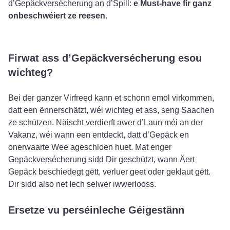
d’Gepäckversécherung an d’Spill:
e Must-have fir ganz
onbeschwéiert ze reesen
.
Firwat ass d’Gepäckversécherung esou
wichteg?
Bei der ganzer Virfreed kann et schonn emol virkommen,
datt een ënnerschätzt, wéi wichteg et ass, seng Saachen
ze schützen. Näischt verdierft awer d’Laun méi an der
Vakanz, wéi wann een entdeckt, datt d’Gepäck en
onerwaarte Wee ageschloen huet. Mat enger
Gepäckversécherung sidd Dir geschützt, wann Äert
Gepäck beschiedegt gëtt, verluer geet oder geklaut gëtt.
Dir sidd also net Iech selwer iwwerlooss.
Ersetze vu perséinleche Géigestänn