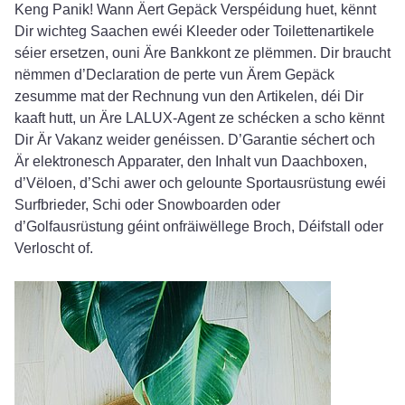
Keng Panik! Wann Äert Gepäck Verspéidung huet, kënnt
Dir wichteg Saachen ewéi Kleeder oder Toilettenartikele
séier ersetzen, ouni Äre Bankkont ze plëmmen. Dir braucht
nëmmen d’Declaration de perte vun Ärem Gepäck
zesumme mat der Rechnung vun den Artikelen, déi Dir
kaaft hutt, un Äre LALUX-Agent ze schécken a scho kënnt
Dir Är Vakanz weider genéissen. D’Garantie séchert och
Är elektronesch Apparater, den Inhalt vun Daachboxen,
d’Vëloen, d’Schi awer och gelounte Sportausrüstung ewéi
Surfbrieder, Schi oder Snowboarden oder
d’Golfausrüstung géint onfräiwëllege Broch, Déifstall oder
Verloscht of.