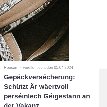
Reesen
・
verëffentlecht den 05.04.2024
Gepäckversécherung:
Schützt Är wäertvoll
perséinlech Géigestänn an
der Vakanz