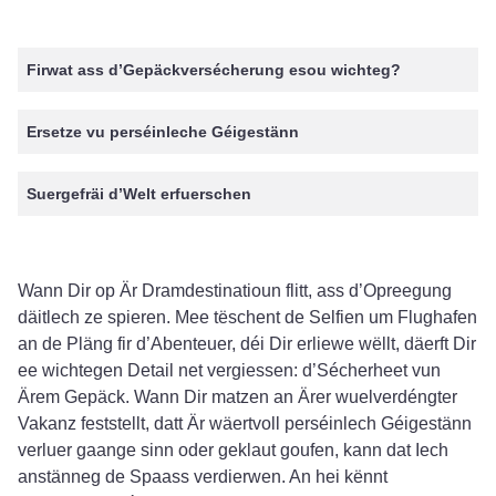
Firwat ass d’Gepäckversécherung esou wichteg?
Ersetze vu perséinleche Géigestänn
Suergefräi d’Welt erfuerschen
Wann Dir op Är Dramdestinatioun flitt, ass d’Opreegung
däitlech ze spieren. Mee tëschent de Selfien um Flughafen
an de Pläng fir d’Abenteuer, déi Dir erliewe wëllt, däerft Dir
ee wichtegen Detail net vergiessen: d’Sécherheet vun
Ärem Gepäck. Wann Dir matzen an Ärer wuelverdéngter
Vakanz feststellt, datt Är wäertvoll perséinlech Géigestänn
verluer gaange sinn oder geklaut goufen, kann dat Iech
anstänneg de Spaass verdierwen. An hei kënnt