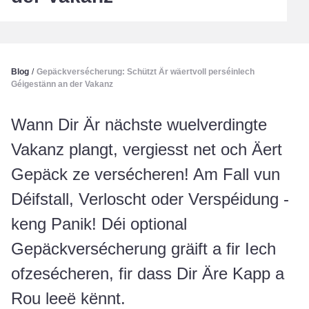
Blog
/
Gepäckversécherung: Schützt Är wäertvoll perséinlech
Géigestänn an der Vakanz
Wann Dir Är nächste wuelverdingte
Vakanz plangt, vergiesst net och Äert
Gepäck ze versécheren! Am Fall vun
Déifstall, Verloscht oder Verspéidung -
keng Panik! Déi optional
Gepäckversécherung gräift a fir Iech
ofzesécheren, fir dass Dir Äre Kapp a
Rou leeë kënnt.