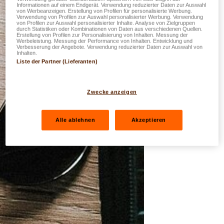
Informationen auf einem Endgerät. Verwendung reduzierter Daten zur Auswahl
von Werbeanzeigen. Erstellung von Profilen für personalisierte Werbung.
Verwendung von Profilen zur Auswahl personalisierter Werbung. Verwendung
von Profilen zur Auswahl personalisierter Inhalte. Analyse von Zielgruppen
durch Statistiken oder Kombinationen von Daten aus verschiedenen Quellen.
Erstellung von Profilen zur Personalisierung von Inhalten. Messung der
Werbeleistung. Messung der Performance von Inhalten. Entwicklung und
Verbesserung der Angebote. Verwendung reduzierter Daten zur Auswahl von
Inhalten.
Liste der Partner (Lieferanten)
Zwecke anzeigen
Alle ablehnen
Akzeptieren