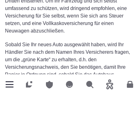
Dritten entstehen. Um Ihr Fahrzeug und sich selbst
umfassend zu schützen, wird dringend empfohlen, eine
Versicherung für Sie selbst, wenn Sie sich ans Steuer
setzen, und eine Vollkaskoversicherung für einen
Neuwagen abzuschließen.
Sobald Sie Ihr neues Auto ausgewählt haben, wird Ihr
Händler Sie nach dem Namen Ihres Versicherers fragen,
um die „grüne Karte“ zu erhalten, d.h. den
Versicherungsnachweis, den Sie benötigen, damit Ihre
Papier in Ordnung sind, sobald Sie das Autohaus
verlassen. Denken Sie daran, Ihren
LALUX Agenten
zu
Privatkunden
Privatkunden
Privatkunden
Suchen
Barrierefreih
Kun
benachrichtigen, damit er die Versicherung Ihres alten
Fahrzeugs kündigen und den Wechsel organisieren kann.
Transaktionen zwischen Privatpersonen:
das müssen Sie wissen