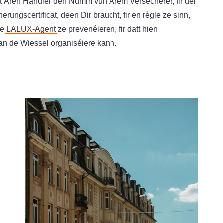
et Ären Händler den Numm vun Ärem Versécherer, fir déi
rungscertificat, deen Dir braucht, fir en règle ze sinn,
re
LALUX-Agent
ze prevenéieren, fir datt hien
an de Wiessel organiséiere kann.