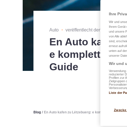
Ihre Priv
Wir und uns
Ihrem Gerät 
Auto
・
verëffentlecht den 20.01.2025
und unsere P
von Alle able
En Auto kafen z
sind, erschei
erneut aufru
e kompletten a 
unten auf der
unserer Date
Guide
Wir und u
Verwendung g
reduzierter 
Profilen zur 
Zielgruppen 
Personalisie
Verbesserung
Liste der Pa
Zwecke
Blog
/
En Auto kafen zu Lëtzebuerg: e kompletten a prakt