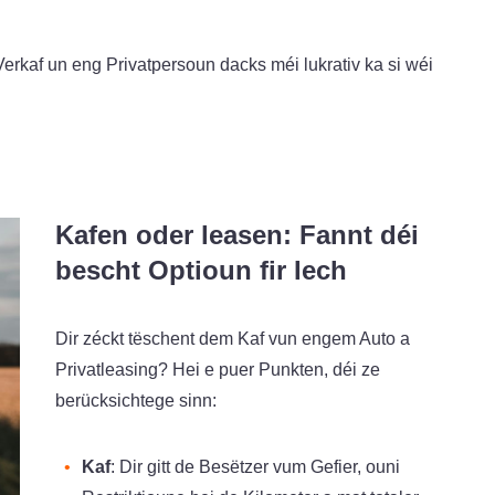
erkaf un eng Privatpersoun dacks méi lukrativ ka si wéi
Kafen oder leasen: Fannt déi
bescht Optioun fir Iech
Dir zéckt tëschent dem Kaf vun engem Auto a
Privatleasing? Hei e puer Punkten, déi ze
berücksichtege sinn:
Kaf
: Dir gitt de Besëtzer vum Gefier, ouni