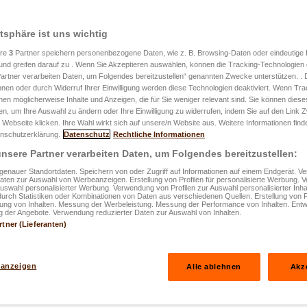
atsphäre ist uns wichtig
ere
3
Partner speichern personenbezogene Daten, wie z. B. Browsing-Daten oder eindeutige
und greifen darauf zu . Wenn Sie Akzeptieren auswählen, können die Tracking-Technologien d
artner verarbeiten Daten, um Folgendes bereitzustellen“ genannten Zwecke unterstützen. .
hnen oder durch Widerruf Ihrer Einwilligung werden diese Technologien deaktiviert. Wenn Trac
u Lëtzebuerg:
nen möglicherweise Inhalte und Anzeigen, die für Sie weniger relevant sind. Sie können diese
fen, um Ihre Auswahl zu ändern oder Ihre Einwilligung zu widerrufen, indem Sie auf den Link
praktesche
 Webseite klicken. Ihre Wahl wirkt sich auf unsere/n Website aus. Weitere Informationen finde
nschutzerklärung.
Datenschutz
Rechtliche Informationen
nsere Partner verarbeiten Daten, um Folgendes bereitzustellen:
enauer Standortdaten. Speichern von oder Zugriff auf Informationen auf einem Endgerät. 
Daten zur Auswahl von Werbeanzeigen. Erstellung von Profilen für personalisierte Werbung.
Auswahl personalisierter Werbung. Verwendung von Profilen zur Auswahl personalisierter Inha
durch Statistiken oder Kombinationen von Daten aus verschiedenen Quellen. Erstellung von P
rung von Inhalten. Messung der Werbeleistung. Messung der Performance von Inhalten. Entw
 der Angebote. Verwendung reduzierter Daten zur Auswahl von Inhalten.
rtner (Lieferanten)
 anzeigen
Alle ablehnen
Akz
esche Guide