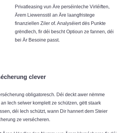
Privatleasing vun Äre perséinleche Virléiften,
Ärem Liewensstil an Äre laangfristege
finanziellen Ziler of. Analyséiert dës Punkte
grëndlech, fir déi bescht Optioun ze fannen, déi
bei Är Besoine passt.
sécherung clever
ersécherung obligatoresch. Déi deckt awer nëmme
r an Iech selwer komplett ze schützen, gëtt staark
sen, déi Iech schützt, wann Dir hannert dem Steier
cherung ze versécheren.