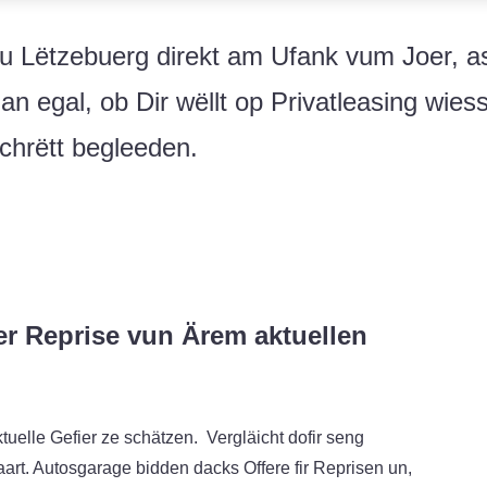
zu Lëtzebuerg direkt am Ufank vum Joer, as
an egal, ob Dir wëllt op Privatleasing wies
Schrëtt begleeden.
er Reprise vun Ärem aktuellen
uelle Gefier ze schätzen. Vergläicht dofir seng
rt. Autosgarage bidden dacks Offere fir Reprisen un,