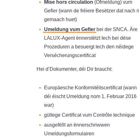
Mise hors circulation
(Ofmeldung) vum
Gefier (wann de fréiere Besëtzer dat nach n
gemaach huet)
Umeldung vum Gefier
bei der SNCA. Äre
LALUX-Agent ënnerstëtzt Iech bei dëse
Prozeduren a besuergt Iech den néidege
Versécherungscertificat
Hei d’Dokumenter, déi Dir braucht:
Europäesche Konformitéitscertificat (wann
déi éischt Umeldung nom 1. Februar 2016
war)
gültege Certificat vum Contrôle technique
ausgefëllt an ënnerschriwwen
Umeldungsformulairen