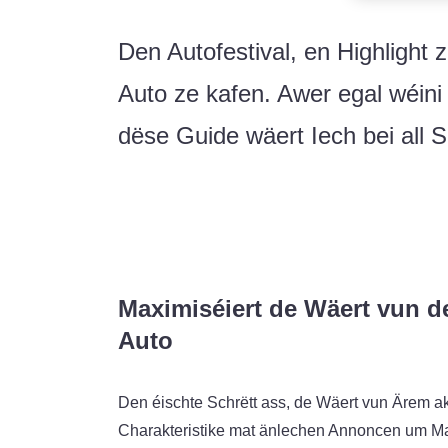
Den Autofestival, en Highlight 
Auto ze kafen. Awer egal wéini 
dëse Guide wäert Iech bei all 
Maximiséiert de Wäert vun d
Auto
Den éischte Schrëtt ass, de Wäert vun Ärem akt
Charakteristike mat änlechen Annoncen um Maa