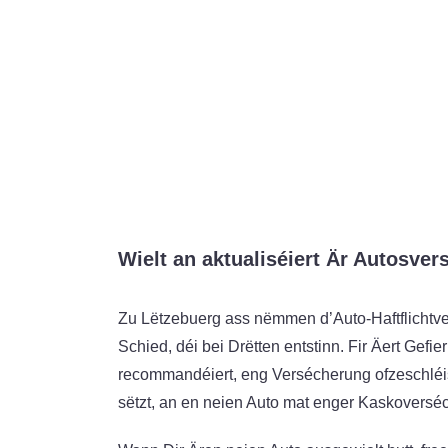
Wielt an aktualiséiert Är Autosver
Zu Lëtzebuerg ass nëmmen d’Auto-Haftflichtv
Schied, déi bei Drëtten entstinn. Fir Äert Gefie
recommandéiert, eng Versécherung ofzeschléis
sëtzt, an en neien Auto mat enger Kaskoversé