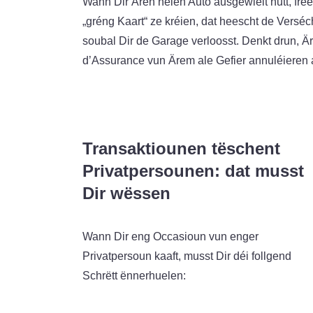
Wann Dir Ären neien Auto ausgewielt hutt, fre
„gréng Kaart“ ze kréien, dat heescht de Verséche
soubal Dir de Garage verloosst. Denkt drun, Ä
d’Assurance vun Ärem ale Gefier annuléieren 
Transaktiounen tëschent
Privatpersounen: dat musst
Dir wëssen
Wann Dir eng Occasioun vun enger
Privatpersoun kaaft, musst Dir déi follgend
Schrëtt ënnerhuelen: