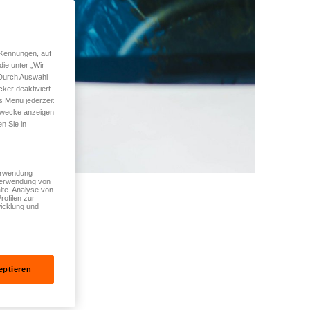
 Kennungen, auf
ie unter „Wir
 Durch Auswahl
ker deaktiviert
s Menü jederzeit
 Zwecke anzeigen
n Sie in
Verwendung
 Verwendung von
lte. Analyse von
rofilen zur
icklung und
eptieren