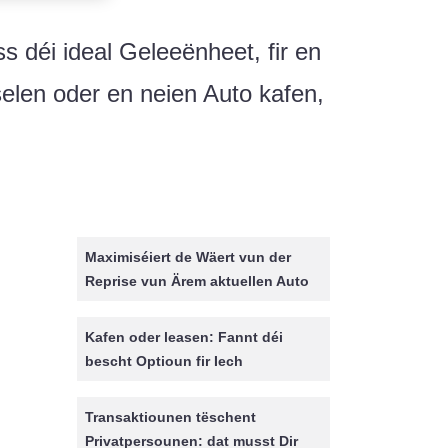
s déi ideal Geleeënheet, fir en
selen oder en neien Auto kafen,
Maximiséiert de Wäert vun der
Reprise vun Ärem aktuellen Auto
Kafen oder leasen: Fannt déi
bescht Optioun fir Iech
Transaktiounen tëschent
Privatpersounen: dat musst Dir