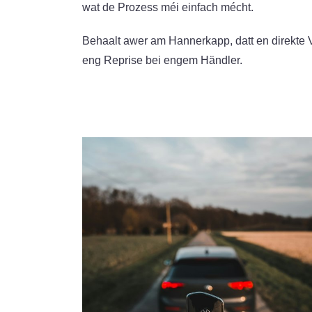
wat de Prozess méi einfach mécht.
Behaalt awer am Hannerkapp, datt en direkte V
eng Reprise bei engem Händler.