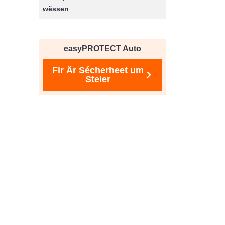
wëssen
easyPROTECT Auto
Fir Är Sécherheet um
Steier