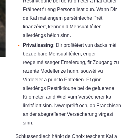
Restriktioune bei de Kilometer a mat totaler
Fräiheet fir eng Personalisatioun. Wann Dir
de Kaf mat engem perséinleche Prêt
finanzéiert, kënnen d’Mensualitéiten
allerdéngs héich sinn.
Privatleasing
: Dir profitéiert vun dacks méi
bezuelbare Mensualitéiten, enger
reegelméisseger Erneierung, fir Zougang zu
rezente Modeller ze hunn, souwéi vu
Virdeeler a puncto Entretien. Et ginn
allerdéngs Restriktioune bei de gefuerene
Kilometer, an d’Wiel vum Versécherer ka
limitéiert sinn. Iwwerpréift och, ob Franchisen
an der abegraffener Versécherung virgesi
sinn.
Schlussendlech hänkt de Choix tëschent Kaf a