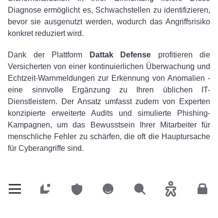
Diagnose ermöglicht es, Schwachstellen zu identifizieren,
bevor sie ausgenutzt werden, wodurch das Angriffsrisiko
konkret reduziert wird.
Dank der Plattform
Dattak Defense
profitieren die
Versicherten von einer kontinuierlichen Überwachung und
Echtzeit-Warnmeldungen zur Erkennung von Anomalien -
eine sinnvolle Ergänzung zu Ihren üblichen IT-
Dienstleistern. Der Ansatz umfasst zudem von Experten
konzipierte erweiterte Audits und simulierte Phishing-
Kampagnen, um das Bewusstsein Ihrer Mitarbeiter für
menschliche Fehler zu schärfen, die oft die Hauptursache
für Cyberangriffe sind.
2. Reagieren: Sofortiges Eingreifen rund um die
Uhr
Privatkunden
Privatkunden
Privatkunden
Suchen
Barrierefreih
Kun
Bei einem Zwischenfall zählt jede Minute. easyPRO Cyber