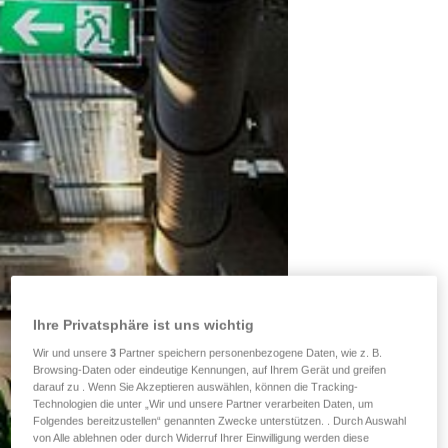
Ihre Privatsphäre ist uns wichtig
Wir und unsere
3
Partner speichern personenbezogene Daten, wie z. B.
Browsing-Daten oder eindeutige Kennungen, auf Ihrem Gerät und greifen
darauf zu . Wenn Sie Akzeptieren auswählen, können die Tracking-
Technologien die unter „Wir und unsere Partner verarbeiten Daten, um
Folgendes bereitzustellen“ genannten Zwecke unterstützen. . Durch Auswahl
von Alle ablehnen oder durch Widerruf Ihrer Einwilligung werden diese