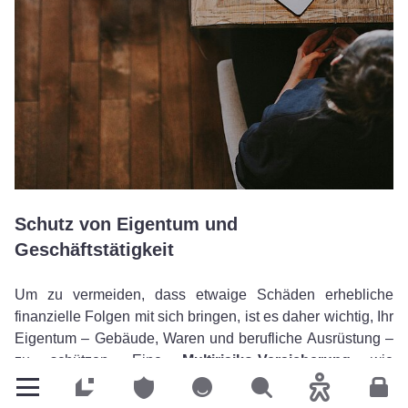
Schutz von Eigentum und
Geschäftstätigkeit
Um zu vermeiden, dass etwaige Schäden erhebliche
finanzielle Folgen mit sich bringen, ist es daher wichtig, Ihr
Eigentum – Gebäude, Waren und berufliche Ausrüstung –
zu schützen. Eine
Multirisiko-Versicherung
wie
easyPROTECT PRO
bietet eine umfassende Deckung
Privatkunden
Privatkunden
Privatkunden
Suchen
Barrierefreih
Kun
der Kosten für Wiederherstellung, Reparatur und