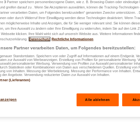
ere
3
Partner speichern personenbezogene Daten, wie z. B. Browsing-Daten oder eindeutige
und greifen darauf zu . Wenn Sie Akzeptieren auswählen, können die Tracking-Technologien d
artner verarbeiten Daten, um Folgendes bereitzustellen“ genannten Zwecke unterstützen. .
hnen oder durch Widerruf Ihrer Einwilligung werden diese Technologien deaktiviert. Wenn Trac
nen möglicherweise Inhalte und Anzeigen, die für Sie weniger relevant sind. Sie können diese
fen, um Ihre Auswahl zu ändern oder Ihre Einwilligung zu widerrufen, indem Sie auf den Link
 Webseite klicken. Ihre Wahl wirkt sich auf unsere/n Website aus. Weitere Informationen finde
nschutzerklärung.
Datenschutz
Rechtliche Informationen
tlicht am 03.05.2024
nsere Partner verarbeiten Daten, um Folgendes bereitzustellen:
re Familie und
enauer Standortdaten. Speichern von oder Zugriff auf Informationen auf einem Endgerät. 
Daten zur Auswahl von Werbeanzeigen. Erstellung von Profilen für personalisierte Werbung.
Auswahl personalisierter Werbung. Verwendung von Profilen zur Auswahl personalisierter Inha
durch Statistiken oder Kombinationen von Daten aus verschiedenen Quellen. Erstellung von P
rung von Inhalten. Messung der Werbeleistung. Messung der Performance von Inhalten. Entw
 der Angebote. Verwendung reduzierter Daten zur Auswahl von Inhalten.
rtner (Lieferanten)
 anzeigen
Alle ablehnen
Akz