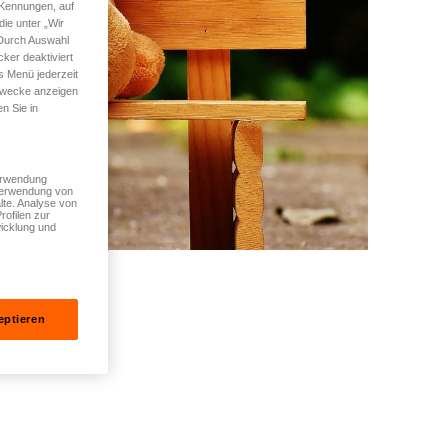
 Kennungen, auf
ie unter „Wir
 Durch Auswahl
ker deaktiviert
s Menü jederzeit
 Zwecke anzeigen
n Sie in
Verwendung
 Verwendung von
lte. Analyse von
rofilen zur
icklung und
eptieren