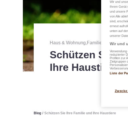
Wir und uns
Ihrem Gerät 
und unsere P
von Alle able
sind, erschei
erneut aufru
unten auf der
unserer Date
Haus & Wohnung,Familien
・
veröffen
Wir und u
Schützen Sie Ih
Verwendung g
reduzierter 
Profilen zur 
Zielgruppen 
Ihre Haustiere
Personalisie
Verbesserung
Liste der Pa
Zwecke
Blog
/
Schützen Sie Ihre Familie und Ihre Haustiere