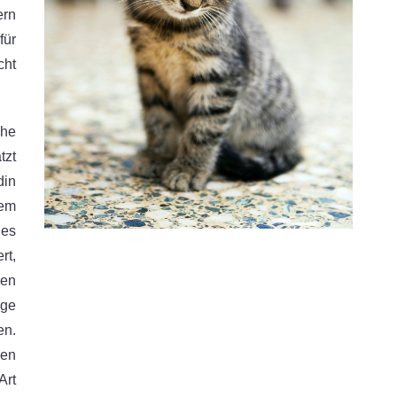
ern
für
cht
che
tzt
in
nem
des
rt,
den
ige
en.
ben
Art