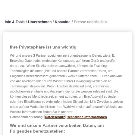
Info & Tools
/
Unternehmen
/
Kontakte
/
Presse und Medien
Presse und Medien
Ihre Privatsphäre ist uns wichtig
Kontaktieren Sie die Abteilung Marketing &
Wir und unsere
3
Partner speichern personenbezogene Daten, wie z. B.
Browsing-Daten oder eindeutige Kennungen, auf Ihrem Gerät und greifen
Kommunikation
darauf zu . Wenn Sie Akzeptieren auswählen, können die Tracking-
Technologien die unter „Wir und unsere Partner verarbeiten Daten, um
Folgendes bereitzustellen“ genannten Zwecke unterstützen. . Durch Auswahl
Maud Lamborelle
von Alle ablehnen oder durch Widerruf Ihrer Einwilligung werden diese
Head of Marketing and Communication
Technologien deaktiviert. Wenn Tracker deaktiviert sind, erscheinen
möglicherweise Inhalte und Anzeigen, die für Sie weniger relevant sind. Sie
Tel. : +352 4761-6505
können dieses Menü jederzeit erneut aufrufen, um Ihre Auswahl zu ändern
Email :
maud.lamborelle@lalux.lu
oder Ihre Einwilligung zu widerrufen, indem Sie auf den Link Zwecke anzeigen
unten auf der Webseite klicken. Ihre Wahl wirkt sich auf unsere/n Website aus.
Weitere Informationen finden Sie in unserer
Ralph Zeimet
Datenschutzerklärung.
Datenschutz
Rechtliche Informationen
Digital Marketing Manager
Wir und unsere Partner verarbeiten Daten, um
Tel. : +352 4761-6860
Folgendes bereitzustellen: