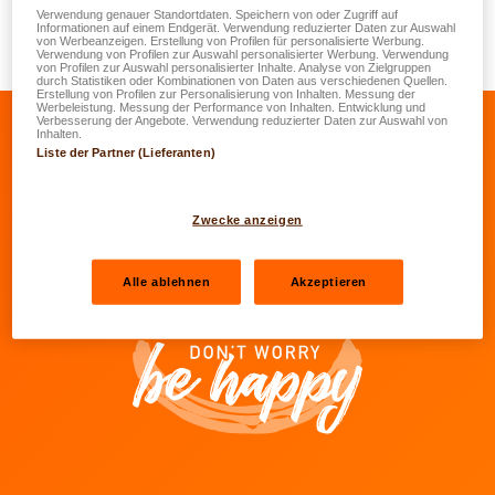
Email :
ralph.zeimet@lalux.lu
Verwendung genauer Standortdaten. Speichern von oder Zugriff auf
Informationen auf einem Endgerät. Verwendung reduzierter Daten zur Auswahl
von Werbeanzeigen. Erstellung von Profilen für personalisierte Werbung.
Verwendung von Profilen zur Auswahl personalisierter Werbung. Verwendung
von Profilen zur Auswahl personalisierter Inhalte. Analyse von Zielgruppen
durch Statistiken oder Kombinationen von Daten aus verschiedenen Quellen.
Erstellung von Profilen zur Personalisierung von Inhalten. Messung der
Werbeleistung. Messung der Performance von Inhalten. Entwicklung und
Verbesserung der Angebote. Verwendung reduzierter Daten zur Auswahl von
Inhalten.
Liste der Partner (Lieferanten)
Zum Facebook von LALUX gehen
Zum LinkedIn von LALUX gehen
Zum YouTube von LALUX g
Zum Instagram von 
Unsere Agenten
Zwecke anzeigen
Kontakte
Alle ablehnen
Akzeptieren