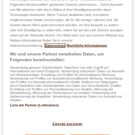
Folgendes bereitzustellen“ genannten Zwecke unterstützen. . Durch Auswahl
von Alle ablehnen oder durch Widerruf Ihrer Einwilligung werden diese
Technologien deaktiviert. Wenn Tracker deaktiviert sind, erscheinen
möglicherweise Inhalte und Anzeigen, die für Sie weniger relevant sind. Sie
können dieses Menü jederzeit erneut aufrufen, um Ihre Auswahl zu ändern
oder Ihre Einwilligung zu widerrufen, indem Sie auf den Link Zwecke anzeigen
unten auf der Webseite klicken. Ihre Wahl wirkt sich auf unsere/n Website aus.
Weitere Informationen finden Sie in unserer
Datenschutzerklärung.
Datenschutz
Rechtliche Informationen
Wir und unsere Partner verarbeiten Daten, um
Folgendes bereitzustellen:
Verwendung genauer Standortdaten. Speichern von oder Zugriff auf
Informationen auf einem Endgerät. Verwendung reduzierter Daten zur Auswahl
Mehr erfahren...
von Werbeanzeigen. Erstellung von Profilen für personalisierte Werbung.
Verwendung von Profilen zur Auswahl personalisierter Werbung. Verwendung
von Profilen zur Auswahl personalisierter Inhalte. Analyse von Zielgruppen
easyAPP
durch Statistiken oder Kombinationen von Daten aus verschiedenen Quellen.
Erstellung von Profilen zur Personalisierung von Inhalten. Messung der
Werbeleistung. Messung der Performance von Inhalten. Entwicklung und
Verbesserung der Angebote. Verwendung reduzierter Daten zur Auswahl von
Inhalten.
veröffentlicht am 20.12.2021
Liste der Partner (Lieferanten)
Entscheiden Sie selbst, wie
Zwecke anzeigen
Sie Ihre Steuerbescheinigung