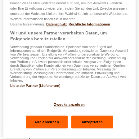
können dieses Menü jederzeit erneut aufrufen, um Ihre Auswahl zu ändern
oder Ihre Einwilligung zu widerrufen, indem Sie auf den Link Zwecke anzeigen
Ein neues Tool, das Ihnen Entscheidungen
unten auf der Webseite klicken. Ihre Wahl wirkt sich auf unsere/n Website aus.
erleichtert
Weitere Informationen finden Sie in unserer
Datenschutzerklärung.
Datenschutz
Rechtliche Informationen
Wir und unsere Partner verarbeiten Daten, um
Es ist nicht immer einfach, die richtige
Folgendes bereitzustellen:
Hausratversicherung für Ihre Bedürfnisse und Ihr Zuhause
Verwendung genauer Standortdaten. Speichern von oder Zugriff auf
zu finden. Haus oder Wohnung? Mieter oder Eigentümer?
Informationen auf einem Endgerät. Verwendung reduzierter Daten zur Auswahl
von Werbeanzeigen. Erstellung von Profilen für personalisierte Werbung.
Liebhaber sanfter Mobilität, Vielreisender oder
Verwendung von Profilen zur Auswahl personalisierter Werbung. Verwendung
von Profilen zur Auswahl personalisierter Inhalte. Analyse von Zielgruppen
Uhrensammler...? Jede Situation ist einzigartig – und Ihre
durch Statistiken oder Kombinationen von Daten aus verschiedenen Quellen.
Erstellung von Profilen zur Personalisierung von Inhalten. Messung der
Hausratversicherung sollte es auch sein!
Werbeleistung. Messung der Performance von Inhalten. Entwicklung und
Verbesserung der Angebote. Verwendung reduzierter Daten zur Auswahl von
Inhalten.
Aus diesem Grund hat LALUX ein interaktives, einfaches
Liste der Partner (Lieferanten)
und intuitives digitales Tool entwickelt, das Ihnen hilft, Ihre
Bedürfnisse zu ermitteln, indem Sie präzise Fragen
Zwecke anzeigen
beantworten.
Mit wenigen Klicks finden Sie die
easyPROTECT Haus
Alle ablehnen
Akzeptieren
und Wohnung Formel
, die am besten zu Ihnen und Ihrem
Lebensstil passt.