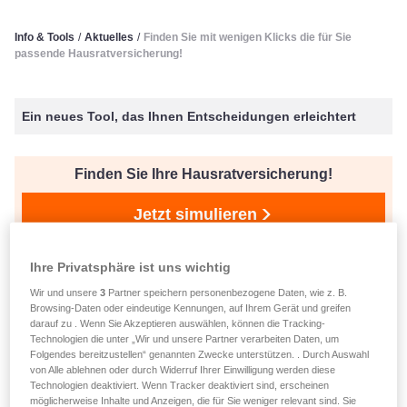
Info & Tools
/
Aktuelles
/
Finden Sie mit wenigen Klicks die für Sie
passende Hausratversicherung!
Ein neues Tool, das Ihnen Entscheidungen erleichtert
Finden Sie Ihre Hausratversicherung!
Jetzt simulieren
Ihre Privatsphäre ist uns wichtig
veröffentlicht am 30.09.2025
Wir und unsere
3
Partner speichern personenbezogene Daten, wie z. B.
Finden Sie mit wenigen Klicks
Browsing-Daten oder eindeutige Kennungen, auf Ihrem Gerät und greifen
darauf zu . Wenn Sie Akzeptieren auswählen, können die Tracking-
die für Sie passende
Technologien die unter „Wir und unsere Partner verarbeiten Daten, um
Folgendes bereitzustellen“ genannten Zwecke unterstützen. . Durch Auswahl
Hausratversicherung!
von Alle ablehnen oder durch Widerruf Ihrer Einwilligung werden diese
Technologien deaktiviert. Wenn Tracker deaktiviert sind, erscheinen
möglicherweise Inhalte und Anzeigen, die für Sie weniger relevant sind. Sie