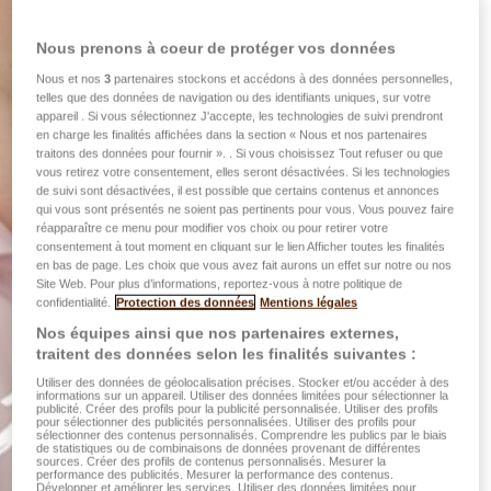
Nous prenons à coeur de protéger vos données
Nous et nos
3
partenaires stockons et accédons à des données personnelles,
telles que des données de navigation ou des identifiants uniques, sur votre
appareil . Si vous sélectionnez J'accepte, les technologies de suivi prendront
en charge les finalités affichées dans la section « Nous et nos partenaires
traitons des données pour fournir ». . Si vous choisissez Tout refuser ou que
vous retirez votre consentement, elles seront désactivées. Si les technologies
de suivi sont désactivées, il est possible que certains contenus et annonces
qui vous sont présentés ne soient pas pertinents pour vous. Vous pouvez faire
réapparaître ce menu pour modifier vos choix ou pour retirer votre
consentement à tout moment en cliquant sur le lien Afficher toutes les finalités
en bas de page. Les choix que vous avez fait aurons un effet sur notre ou nos
Site Web. Pour plus d’informations, reportez-vous à notre politique de
confidentialité.
Protection des données
Mentions légales
Nos équipes ainsi que nos partenaires externes,
traitent des données selon les finalités suivantes :
Utiliser des données de géolocalisation précises. Stocker et/ou accéder à des
informations sur un appareil. Utiliser des données limitées pour sélectionner la
publicité. Créer des profils pour la publicité personnalisée. Utiliser des profils
pour sélectionner des publicités personnalisées. Utiliser des profils pour
sélectionner des contenus personnalisés. Comprendre les publics par le biais
de statistiques ou de combinaisons de données provenant de différentes
sources. Créer des profils de contenus personnalisés. Mesurer la
performance des publicités. Mesurer la performance des contenus.
Développer et améliorer les services. Utiliser des données limitées pour