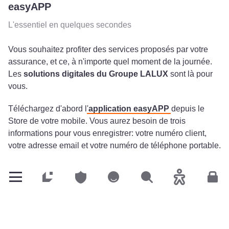
easyAPP
L'essentiel en quelques secondes
Vous souhaitez profiter des services proposés par votre
assurance, et ce, à n'importe quel moment de la journée.
Les
solutions digitales du Groupe LALUX
sont là pour
vous.
Téléchargez d'abord l'
application easyAPP
depuis le
Store de votre mobile. Vous aurez besoin de trois
informations pour vous enregistrer: votre numéro client,
votre adresse email et votre numéro de téléphone portable.
Ensuite, laissez vous guider et votre compte sera créé
rapidement. N'hésitez pas à activer la biométrie de votre
Particuliers
Particuliers
Particuliers
Rechercher
Accessibilité
Espa
téléphone afin de vous reconnecter plus facilement la
prochaine fois que vous ouvrirez l'application.
Si vous préférez utiliser un ordinateur,
easyAPP Home