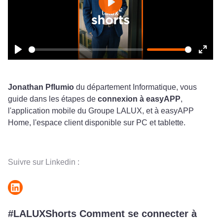
Play
Play
Ente
fulls
Jonathan Pflumio
du département Informatique, vous
guide dans les étapes de
connexion à easyAPP
,
l'application mobile du Groupe LALUX, et à easyAPP
Home, l'espace client disponible sur PC et tablette.
Suivre sur Linkedin :
#LALUXShorts Comment se connecter à