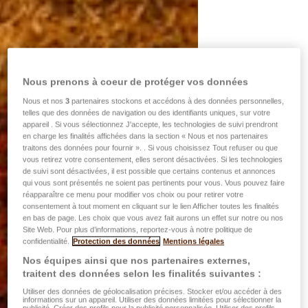
Nous prenons à coeur de protéger vos données
Nous et nos
3
partenaires stockons et accédons à des données personnelles,
telles que des données de navigation ou des identifiants uniques, sur votre
appareil . Si vous sélectionnez J'accepte, les technologies de suivi prendront
en charge les finalités affichées dans la section « Nous et nos partenaires
traitons des données pour fournir ». . Si vous choisissez Tout refuser ou que
vous retirez votre consentement, elles seront désactivées. Si les technologies
de suivi sont désactivées, il est possible que certains contenus et annonces
qui vous sont présentés ne soient pas pertinents pour vous. Vous pouvez faire
réapparaître ce menu pour modifier vos choix ou pour retirer votre
consentement à tout moment en cliquant sur le lien Afficher toutes les finalités
en bas de page. Les choix que vous avez fait aurons un effet sur notre ou nos
Site Web. Pour plus d’informations, reportez-vous à notre politique de
confidentialité.
Protection des données
Mentions légales
Nos équipes ainsi que nos partenaires externes,
traitent des données selon les finalités suivantes :
Utiliser des données de géolocalisation précises. Stocker et/ou accéder à des
informations sur un appareil. Utiliser des données limitées pour sélectionner la
publicité. Créer des profils pour la publicité personnalisée. Utiliser des profils