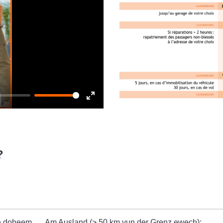
Enter
fullscreen
?
ch doheem
Am Ausland (> 50 km vun der Grenz ewech):