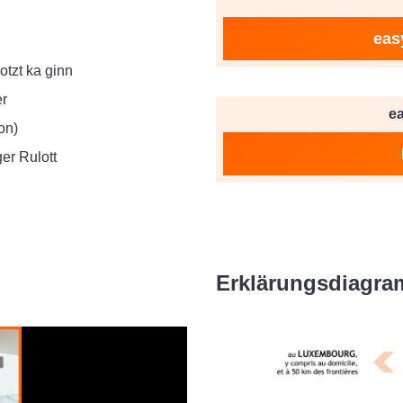
eas
otzt ka ginn
er
e
on)
r Rulott
Erklärungsdiagr