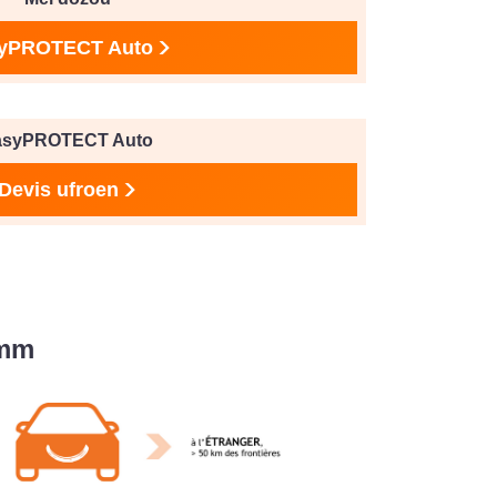
yPROTECT Auto
asyPROTECT Auto
Devis ufroen
amm