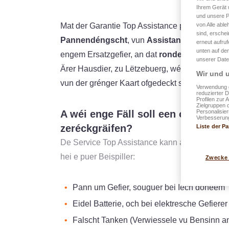
Ihrem Gerät 
und unsere P
von Alle able
Mat der Garantie Top Assistance profitéiert Di
sind, erschei
Pannendéngscht
, vun
Assistance-Leeschtun
erneut aufru
unten auf der
engem Ersatzgefier, an dat
ronderëm d’Auer,
unserer Date
Ärer Hausdier, zu Lëtzebuerg, wéi och am Ausl
Wir und u
vun der grénger Kaart ofgedeckt sinn.
Verwendung g
reduzierter 
Profilen zur 
Zielgruppen 
Personalisie
A wéi enge Fäll soll een op Top As
Verbesserung
zeréckgräifen?
Liste der Pa
De Service Top Assistance kann a ville verschi
hei e puer Beispiller:
Zwecke
Pann um Gefier, souguer bei Iech doheem
Eidel Batterie, och bei elektresche Gefierer
Falscht Tanken (Verwiessele vu Bensinn an