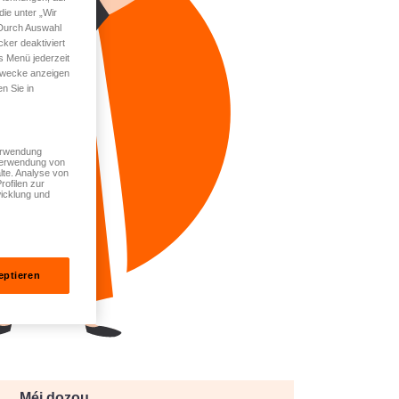
ie unter „Wir
 Durch Auswahl
ker deaktiviert
s Menü jederzeit
 Zwecke anzeigen
n Sie in
Verwendung
 Verwendung von
lte. Analyse von
rofilen zur
icklung und
eptieren
Méi dozou