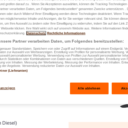
und greifen darauf zu . Wenn Sie Akzeptieren auswählen, können die Tracking-Technologien d
artner verarbeiten Daten, um Folgendes bereitzustellen“ genannten Zwecke unterstützen. .
hnen oder durch Widerruf Ihrer Einwilligung werden diese Technologien deaktiviert. Wenn Trac
r vun engem
nen möglicherweise Inhalte und Anzeigen, die für Sie weniger relevant sind. Sie können diese
ge fir d’Passagéier
a vun
fen, um Ihre Auswahl zu ändern oder Ihre Einwilligung zu widerrufen, indem Sie auf den Link
 Webseite klicken. Ihre Wahl wirkt sich auf unsere/n Website aus. Weitere Informationen finde
 7 Deeg op 7
, souwuel virun
nschutzerklärung.
Datenschutz
Rechtliche Informationen
and an an alle Länner, déi
nsere Partner verarbeiten Daten, um Folgendes bereitzustellen:
enauer Standortdaten. Speichern von oder Zugriff auf Informationen auf einem Endgerät. 
Daten zur Auswahl von Werbeanzeigen. Erstellung von Profilen für personalisierte Werbung.
Auswahl personalisierter Werbung. Verwendung von Profilen zur Auswahl personalisierter Inha
durch Statistiken oder Kombinationen von Daten aus verschiedenen Quellen. Erstellung von P
rung von Inhalten. Messung der Werbeleistung. Messung der Performance von Inhalten. Entw
sistance
 der Angebote. Verwendung reduzierter Daten zur Auswahl von Inhalten.
rtner (Lieferanten)
ddene Fäll aktivéiert ginn,
 anzeigen
Alle ablehnen
Akz
 Diesel)