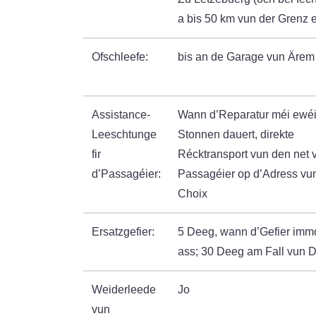
a bis 50 km vun der Grenz 
Ofschleefe:
bis an de Garage vun Ärem
Assistance-
Wann d’Reparatur méi ewéi
Leeschtunge
Stonnen dauert, direkte
fir
Récktransport vun den net v
d’Passagéier:
Passagéier op d’Adress vu
Choix
Ersatzgefier:
5 Deeg, wann d’Gefier immo
ass; 30 Deeg am Fall vun Dé
Weiderleede
Jo
vun