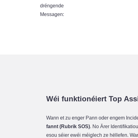
dréngende
Messagen:
Wéi funktionéiert Top Ass
Wann et zu enger Pann oder engem Inciden
fannt (Rubrik SOS)
. No Ärer Identifikat
esou séier ewéi méiglech ze hëllefen. Wan