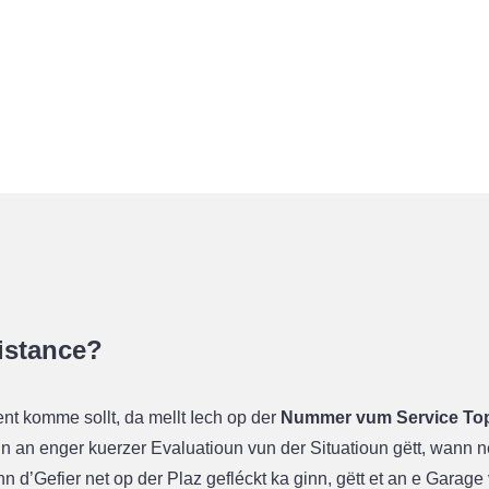
istance?
t komme sollt, da mellt Iech op der
Nummer vum Service Top 
ioun an enger kuerzer Evaluatioun vun der Situatioun gëtt, wann
n d’Gefier net op der Plaz gefléckt ka ginn, gëtt et an e Garag