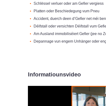
Schlëssel verluer oder am Gefier vergiess
Platten oder Beschiedegung vum Pneu
Accident, duerch deen d’Gefier net méi ben
Déifstall oder versichten Déifstall vum Gefi
Am Ausland immobiliséiert Gefier (jee no Z
Depannage vun engem Unhänger oder enge
Informatiounsvideo