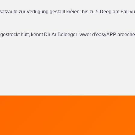
satzauto zur Verfügung gestallt kréien: bis zu 5 Deeg am Fall 
irgestreckt hutt, kënnt Dir Är Beleeger iwwer d’easyAPP areech
en
LALUX goen