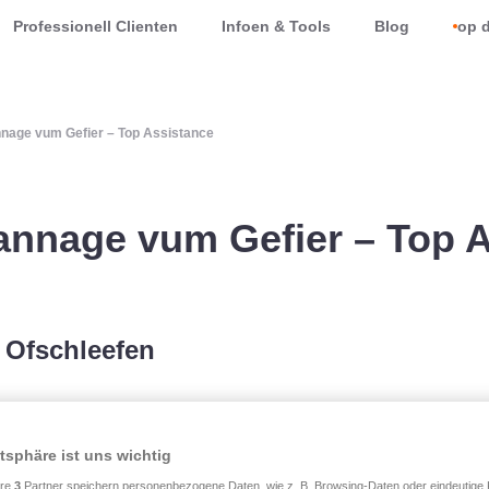
Professionell Clienten
Infoen & Tools
Blog
op d
nage vum Gefier – Top Assistance
annage vum Gefier – Top 
 Ofschleefen
ch en Ofschleef- a
ger Garantie fir materiell
atsphäre ist uns wichtig
ere
3
Partner speichern personenbezogene Daten, wie z. B. Browsing-Daten oder eindeutige