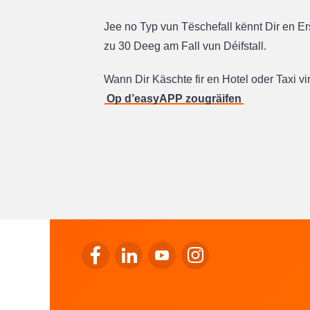
Jee no Typ vun Tëschefall kënnt Dir en Er
zu 30 Deeg am Fall vun Déifstall.
Wann Dir Käschte fir en Hotel oder Taxi v
Op d’easyAPP zougräifen
Op de Facebook vu LALUX goen
Op de LinkedIn vu LALUX goen
Op de YouTube vu LALUX go
Op den Instagram vu 