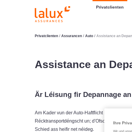
LALUX Assurances
Privatclienten
Privatclienten
/
Assurancen
/
Auto
/
Assistance an Depan
Assistance an Dep
Är Léisung fir Depannage an
Am Kader vun der Auto-Haftflicht bitt LALUX Ie
Récktransportdéngscht un; d'Ofschléisse vun en
Ihre Priv
Schied ass heifir net néideg.
Wir und uns