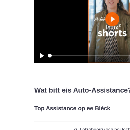
Play
Play
Wat bitt eis Auto-Assistance
Top Assistance op ee Bléck
Zu Lëtzebuerg (och bei Ie