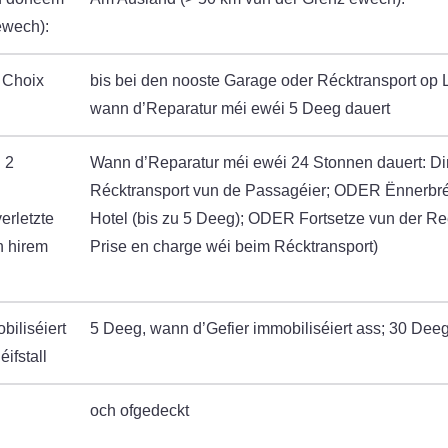
ewech):
 Choix
bis bei den nooste Garage oder Récktransport op 
wann d’Reparatur méi ewéi 5 Deeg dauert
 2
Wann d’Reparatur méi ewéi 24 Stonnen dauert: Di
Récktransport vun de Passagéier; ODER Ënnerb
erletzte
Hotel (bis zu 5 Deeg); ODER Fortsetze vun der Re
n hirem
Prise en charge wéi beim Récktransport)
biliséiert
5 Deeg, wann d’Gefier immobiliséiert ass; 30 Deeg 
ifstall
och ofgedeckt