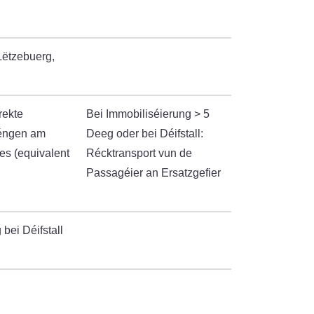
Lëtzebuerg,
rekte
Bei Immobiliséierung > 5
réngen am
Deeg oder bei Déifstall:
es (equivalent
Récktransport vun de
Passagéier an Ersatzgefier
bei Déifstall