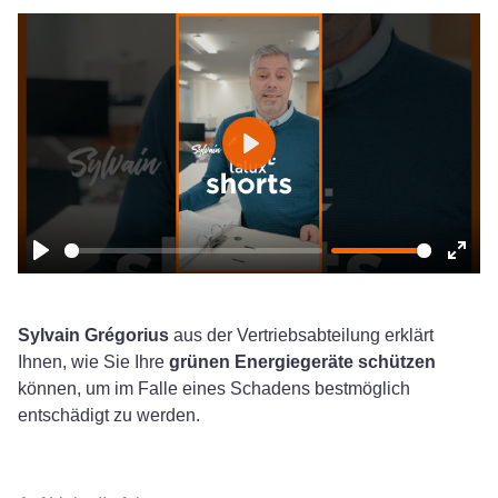
Play
Play
Ente
fulls
Sylvain Grégorius
aus der Vertriebsabteilung erklärt
Ihnen, wie Sie Ihre
grünen Energiegeräte schützen
können, um im Falle eines Schadens bestmöglich
entschädigt zu werden.