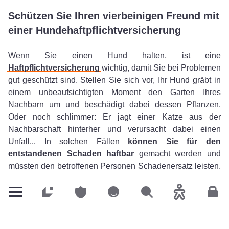
Schützen Sie Ihren vierbeinigen Freund mit
einer Hundehaftpflichtversicherung
Wenn Sie einen Hund halten, ist eine
Haftpflichtversicherung
wichtig, damit Sie bei Problemen
gut geschützt sind. Stellen Sie sich vor, Ihr Hund gräbt in
einem unbeaufsichtigten Moment den Garten Ihres
Nachbarn um und beschädigt dabei dessen Pflanzen.
Oder noch schlimmer: Er jagt einer Katze aus der
Nachbarschaft hinterher und verursacht dabei einen
Unfall... In solchen Fällen
können Sie für den
entstandenen Schaden haftbar
gemacht werden und
müssten den betroffenen Personen Schadenersatz leisten.
Und genau hier kommt die vorgeschriebene
Hundehaftpflichtversicherung ins Spiel. Sie kommt für alle
Privatkunden
Privatkunden
Privatkunden
Suchen
Barrierefreih
Kun
Sach- und Personenschäden auf, die anderen durch Ihren
Hund entstehen, sei es, indem er einen Radfahrer umrennt
oder den Postboten beißt. Um also im Schadenfall