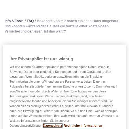
Info & Tools
/
FAQ
/
Bekannte von mir haben ein altes Haus umgebaut
und konnten während der Bauzeit die Vorteile einer kostenlosen
Versicherung genießen. Ist das wahr?
Bekannte von mir haben ein
altes Haus umgebaut und
Ihre Privatsphäre ist uns wichtig
Wir und unsere
3
Partner speichern personenbezogene Daten, wie z. B.
konnten während der Bauzeit
Browsing-Daten oder eindeutige Kennungen, auf Ihrem Gerät und greifen
darauf zu . Wenn Sie Akzeptieren auswählen, können die Tracking-
die Vorteile einer kostenlosen
Technologien die unter „Wir und unsere Partner verarbeiten Daten, um
Folgendes bereitzustellen“ genannten Zwecke unterstützen. . Durch Auswahl
von Alle ablehnen oder durch Widerruf Ihrer Einwilligung werden diese
Versicherung genießen. Ist
Technologien deaktiviert. Wenn Tracker deaktiviert sind, erscheinen
möglicherweise Inhalte und Anzeigen, die für Sie weniger relevant sind. Sie
das wahr?
können dieses Menü jederzeit erneut aufrufen, um Ihre Auswahl zu ändern
oder Ihre Einwilligung zu widerrufen, indem Sie auf den Link Zwecke anzeigen
unten auf der Webseite klicken. Ihre Wahl wirkt sich auf unsere/n Website aus.
LALUX bietet Ihnen tatsächlich während der Arbeiten eine
Weitere Informationen finden Sie in unserer
Datenschutzerklärung.
Datenschutz
Rechtliche Informationen
kostenlose Versicherung gegen das Brandrisiko.