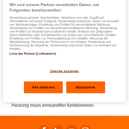
Wir und unsere Partner verarbeiten Daten, um
Die sonstigen vertraglich eventuell vorgesehenen
Folgendes bereitzustellen:
Risikoabsicherungen werden erst ab dem Ender der Bau-
Verwendung genauer Standortdaten. Speichern von oder Zugriff auf
oder Umbauarbeiten wirksam.
Informationen auf einem Endgerät. Verwendung reduzierter Daten zur Auswahl
von Werbeanzeigen. Erstellung von Profilen für personalisierte Werbung.
LALUX betrachtet die Bau- oder Umbauarbeiten als
Verwendung von Profilen zur Auswahl personalisierter Werbung. Verwendung
von Profilen zur Auswahl personalisierter Inhalte. Analyse von Zielgruppen
beendet, wenn folgende Bedingungen erfüllt sind:
durch Statistiken oder Kombinationen von Daten aus verschiedenen Quellen.
Erstellung von Profilen zur Personalisierung von Inhalten. Messung der
Werbeleistung. Messung der Performance von Inhalten. Entwicklung und
Verbesserung der Angebote. Verwendung reduzierter Daten zur Auswahl von
Für die Abdeckung des Sturmrisikos muss das
Inhalten.
Liste der Partner (Lieferanten)
Gebäude ganz geschlossen sein und ein Dach sowie
auf Dauer eingesetzte Türen und Fenster haben;
damit der Versicherungsschutz gegen Wasser- und
Zwecke anzeigen
Glasschäden wirksam ist, muss das Gebäude ganz
geschlossen sein und ein Dach sowie auf Dauer
Alle ablehnen
Akzeptieren
eingesetzte Türen und Fenster haben. Außerdem
müssen die sanitären Anlagen installiert sein, und die
Heizung muss einwandfrei funktionieren.