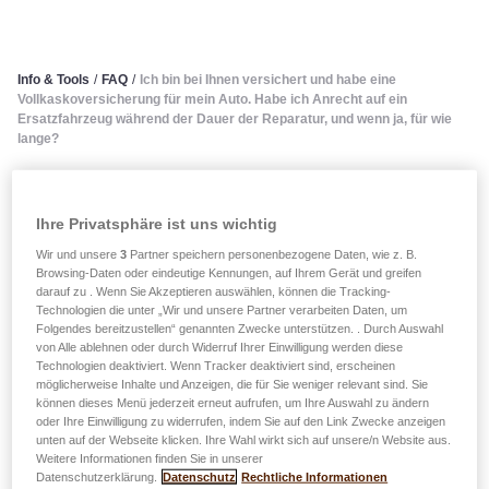
Info & Tools
/
FAQ
/
Ich bin bei Ihnen versichert und habe eine
Vollkaskoversicherung für mein Auto. Habe ich Anrecht auf ein
Ersatzfahrzeug während der Dauer der Reparatur, und wenn ja, für wie
lange?
Ich bin bei Ihnen versichert
Ihre Privatsphäre ist uns wichtig
und habe eine
Wir und unsere
3
Partner speichern personenbezogene Daten, wie z. B.
Browsing-Daten oder eindeutige Kennungen, auf Ihrem Gerät und greifen
Vollkaskoversicherung für
darauf zu . Wenn Sie Akzeptieren auswählen, können die Tracking-
Technologien die unter „Wir und unsere Partner verarbeiten Daten, um
mein Auto. Habe ich Anrecht
Folgendes bereitzustellen“ genannten Zwecke unterstützen. . Durch Auswahl
von Alle ablehnen oder durch Widerruf Ihrer Einwilligung werden diese
Technologien deaktiviert. Wenn Tracker deaktiviert sind, erscheinen
auf ein Ersatzfahrzeug
möglicherweise Inhalte und Anzeigen, die für Sie weniger relevant sind. Sie
können dieses Menü jederzeit erneut aufrufen, um Ihre Auswahl zu ändern
während der Dauer der
oder Ihre Einwilligung zu widerrufen, indem Sie auf den Link Zwecke anzeigen
unten auf der Webseite klicken. Ihre Wahl wirkt sich auf unsere/n Website aus.
Reparatur, und wenn ja, für
Weitere Informationen finden Sie in unserer
Datenschutzerklärung.
Datenschutz
Rechtliche Informationen