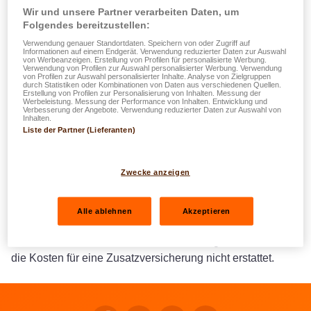
wie lange?
Wir und unsere Partner verarbeiten Daten, um
Folgendes bereitzustellen:
Verwendung genauer Standortdaten. Speichern von oder Zugriff auf
Im Rahmen der Garantie „Ersatzfahrzeug" bekommen Sie
Informationen auf einem Endgerät. Verwendung reduzierter Daten zur Auswahl
von Werbeanzeigen. Erstellung von Profilen für personalisierte Werbung.
bei einer Panne 5 Tage lang ein Ersatzfahrzeug
Verwendung von Profilen zur Auswahl personalisierter Werbung. Verwendung
von Profilen zur Auswahl personalisierter Inhalte. Analyse von Zielgruppen
gestellt und 15 Tage bei einem Unfall. Wenn Ihr Auto
durch Statistiken oder Kombinationen von Daten aus verschiedenen Quellen.
Erstellung von Profilen zur Personalisierung von Inhalten. Messung der
einen Totalschaden hat, beträgt dieser Zeitraum bis zu
Werbeleistung. Messung der Performance von Inhalten. Entwicklung und
Verbesserung der Angebote. Verwendung reduzierter Daten zur Auswahl von
36 Tage, und bis zu 61 Tage bei Diebstahl. Die Mietkosten
Inhalten.
werden Ihnen bis zu einer Höhe von 30.- € pro Tag
Liste der Partner (Lieferanten)
zurückerstattet.
Zwecke anzeigen
Das Ersatzfahrzeug ist zu den gleichen Bedingungen und
mit den gleichen Schadenshöchstgrenzen wie die in Ihrem
Versicherungsvertrag stehenden. Versichert.
Alle ablehnen
Akzeptieren
Natürlich werden die Benzinkosten, Mautgebühren sowie
die Kosten für eine Zusatzversicherung nicht erstattet.