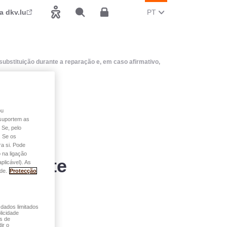
MUDAR O IDIOMA ATUA
(PORTUGUÊS)
a dkv.lu
PT
Acessibilidade
Pesquisar
Espace client
substituição durante a reparação e, em caso afirmativo,
ou
a e o
o suportem as
 Se, pelo
 Tenho
. Se os
a si. Pode
 na ligação
 durante
plicável). As
de.
Protecção
 dados limitados
licidade
és de
ir o