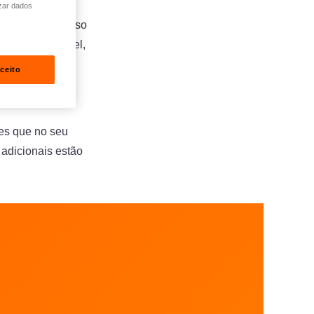
zar dados
nte 5 dias em caso
e for irreparável,
ceito
tes que no seu
 adicionais estão