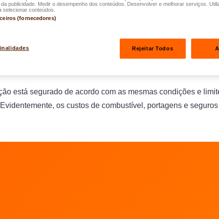
a publicidade. Medir o desempenho dos conteúdos. Desenvolver e melhorar serviços. Utili
a selecionar conteúdos.
ro de Substituição" terá direito a um carro de substituição dura
rceiros (fornecedores)
15 dias em caso de acidente. Se o seu carro for desclassificado 
estende-se até 36 dias e até 61 dias em caso de roubo.
finalidades
Rejeitar Todos
A
er são reembolsados até um máximo de 30,- € por dia.
uição está segurado de acordo com as mesmas condições e limi
 Evidentemente, os custos de combustível, portagens e seguros
 LALUX