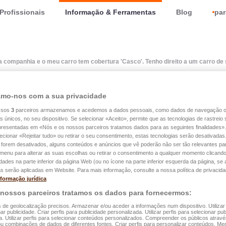
Profissionais
Informação & Ferramentas
Blog
par
 companhia e o meu carro tem cobertura 'Casco'. Tenho direito a um carro de 
mo-nos com a sua privacidade
ssos
3
parceiros armazenamos e acedemos a dados pessoais, como dados de navegação 
o seguro na sua companhi
es únicos, no seu dispositivo. Se selecionar «Aceito», permite que as tecnologias de rastrei
apresentadas em «Nós e os nossos parceiros tratamos dados para as seguintes finalidades».
ro tem cobertura 'Casco'.
lecionar «Rejeitar tudo» ou retirar o seu consentimento, estas tecnologias serão desativadas
 forem desativados, alguns conteúdos e anúncios que vê poderão não ser tão relevantes par
e menu para alterar as suas escolhas ou retirar o consentimento a qualquer momento clicando
a um carro de substituição
idades na parte inferior da página Web (ou no ícone na parte inferior esquerda da página, se a
s serão aplicadas em Website. Para mais informação, consulte a nossa política de privacida
nformação jurídica
ção e, em caso afirmativo,
 nossos parceiros tratamos os dados para fornecermos:
 quanto tempo?
s de geolocalização precisos. Armazenar e/ou aceder a informações num dispositivo. Utilizar
ar publicidade. Criar perfis para publicidade personalizada. Utilizar perfis para selecionar pub
a. Utilizar perfis para selecionar conteúdos personalizados. Compreender os públicos atrav
ou combinações de dados de diferentes fontes. Criar perfis para personalizar conteúdos. Med