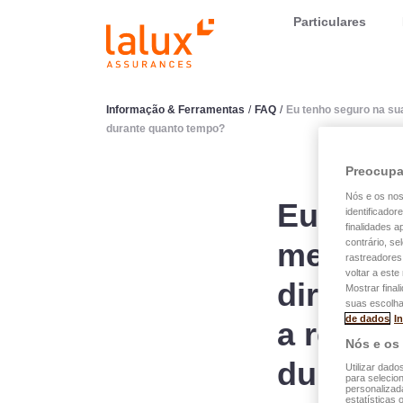
LALUX Assurances
Particulares
Informação & Ferramentas
/
FAQ
/
Eu tenho seguro na sua
durante quanto tempo?
Preocupa
Nós e os no
Eu tenh
identificador
finalidades 
meu car
contrário, se
rastreadores
voltar a est
direito 
Mostrar final
suas escolha
de dados
I
a repara
Nós e os
durante
Utilizar dado
para selecion
personalizad
estatísticas 