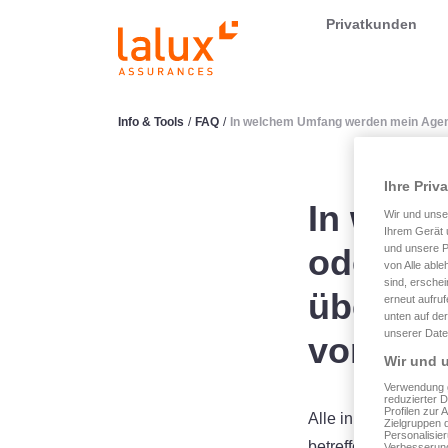
LALUX Assurances
Privatkunden
Info & Tools
/
FAQ
/
In welchem Umfang werden mein Agen
Ihre Priv
In welc
Wir und uns
Ihrem Gerät 
oder me
und unsere P
von Alle able
sind, erschei
über di
erneut aufru
unten auf der
unserer Date
vorgeno
Wir und u
Verwendung g
reduzierter 
Profilen zur 
Alle in LALUX easy
Zielgruppen 
Personalisie
betreffende Abteil
Verbesserung