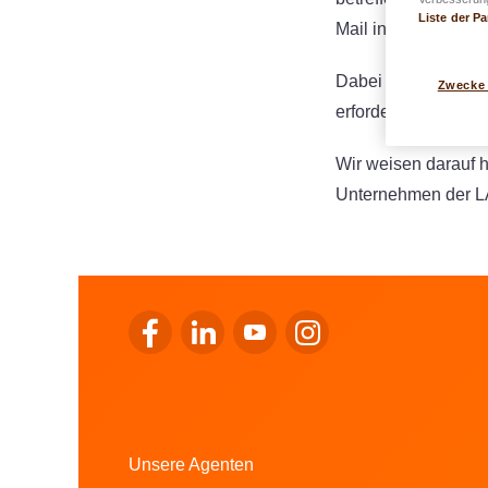
Liste der Pa
Mail informiert und 
Dabei bleibt Ihr Ag
Zwecke
erfordern, werden di
Wir weisen darauf h
Unternehmen der L
Zum Facebook von LALUX gehen
Zum LinkedIn von LALUX gehen
Zum YouTube von LALUX ge
Zum Instagram von LA
Unsere Agenten