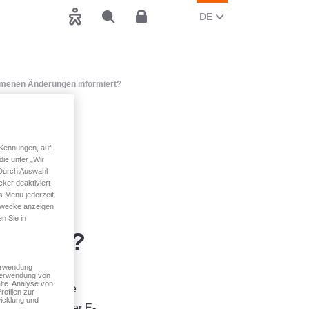
AKTUELLE SPRACHE Ä
(DEUTSCH)
DE
Barrierefreiheit
Suchen
Kundenbereich
mmenen Änderungen informiert?
Agent
 Kennungen, auf
ie unter „Wir
haft
 Durch Auswahl
ker deaktiviert
s Menü jederzeit
 Zwecke anzeigen
n Sie in
rmiert?
Verwendung
 Verwendung von
lte. Analyse von
n direkt an die
rofilen zur
icklung und
rd Ihr Agent per E-