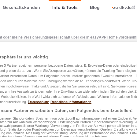
Geschäftskunden
Info & Tools
Blog
zu dkv.lu
t oder meine Versicherungsgesellschaft über die in easyAPP Home vorgeno
atsphäre ist uns wichtig
hem Umfang werden mein 
ere
3
Partner speichern personenbezogene Daten, wie z. B. Browsing-Daten oder eindeutige
und greifen darauf zu . Wenn Sie Akzeptieren auswählen, können die Tracking-Technologien d
ine Versicherungsgesellsc
artner verarbeiten Daten, um Folgendes bereitzustellen“ genannten Zwecke unterstützen. .
hnen oder durch Widerruf Ihrer Einwilligung werden diese Technologien deaktiviert. Wenn Trac
nen möglicherweise Inhalte und Anzeigen, die für Sie weniger relevant sind. Sie können diese
e in easyAPP Home
fen, um Ihre Auswahl zu ändern oder Ihre Einwilligung zu widerrufen, indem Sie auf den Link
 Webseite klicken. Ihre Wahl wirkt sich auf unsere/n Website aus. Weitere Informationen finde
nschutzerklärung.
Datenschutz
Rechtliche Informationen
mmenen Änderungen info
nsere Partner verarbeiten Daten, um Folgendes bereitzustellen:
enauer Standortdaten. Speichern von oder Zugriff auf Informationen auf einem Endgerät. 
Daten zur Auswahl von Werbeanzeigen. Erstellung von Profilen für personalisierte Werbung.
Auswahl personalisierter Werbung. Verwendung von Profilen zur Auswahl personalisierter Inha
APP vorgenommenen Änderungen und gestellten Anträge werde
durch Statistiken oder Kombinationen von Daten aus verschiedenen Quellen. Erstellung von P
rung von Inhalten. Messung der Werbeleistung. Messung der Performance von Inhalten. Entw
ung der LALUX-Gruppe weitergeleitet. Bei Schadensmeldungen wi
 der Angebote. Verwendung reduzierter Daten zur Auswahl von Inhalten.