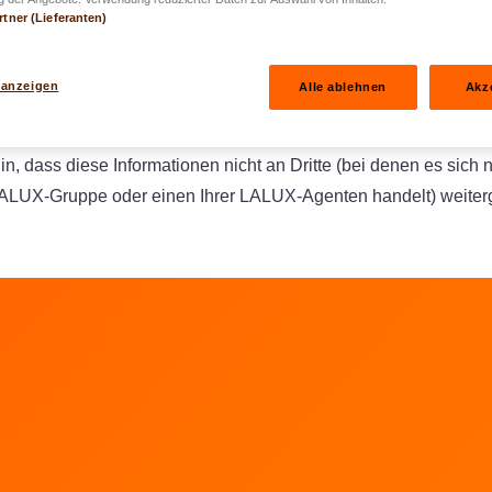
rtner (Lieferanten)
bestätigt Ihren Antrag, bevor dieser an LALUX übermittelt wird.
ent Ihr vorrangiger Ansprechpartner und Änderungen, die sein f
 anzeigen
Alle ablehnen
Akz
rekt an ihn weitergeleitet.
in, dass diese Informationen nicht an Dritte (bei denen es sich 
ALUX-Gruppe oder einen Ihrer LALUX-Agenten handelt) weite
hen
LUX gehen