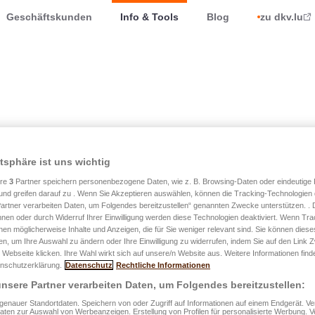
Geschäftskunden
Info & Tools
Blog
zu dkv.lu
atsphäre ist uns wichtig
für Luxemburg
ere
3
Partner speichern personenbezogene Daten, wie z. B. Browsing-Daten oder eindeutige
und greifen darauf zu . Wenn Sie Akzeptieren auswählen, können die Tracking-Technologien d
artner verarbeiten Daten, um Folgendes bereitzustellen“ genannten Zwecke unterstützen. .
hnen oder durch Widerruf Ihrer Einwilligung werden diese Technologien deaktiviert. Wenn Trac
nen möglicherweise Inhalte und Anzeigen, die für Sie weniger relevant sind. Sie können diese
fen, um Ihre Auswahl zu ändern oder Ihre Einwilligung zu widerrufen, indem Sie auf den Link
agne
 Webseite klicken. Ihre Wahl wirkt sich auf unsere/n Website aus. Weitere Informationen finde
nschutzerklärung.
Datenschutz
Rechtliche Informationen
nsere Partner verarbeiten Daten, um Folgendes bereitzustellen:
og Guillaume haben wir diesen einzigartigen Moment
enauer Standortdaten. Speichern von oder Zugriff auf Informationen auf einem Endgerät. 
Daten zur Auswahl von Werbeanzeigen. Erstellung von Profilen für personalisierte Werbung.
und Wohlwollen gefeiert: