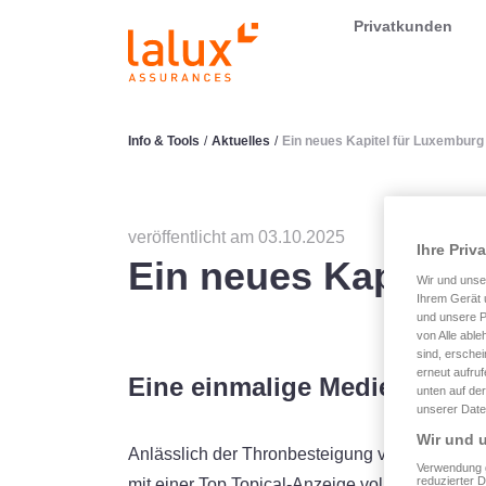
LALUX Assurances
Privatkunden
Info & Tools
/
Aktuelles
/
Ein neues Kapitel für Luxemburg
veröffentlicht am 03.10.2025
Ihre Priv
Ein neues Kapitel 
Wir und uns
Ihrem Gerät 
und unsere P
von Alle able
sind, erschei
erneut aufru
Eine einmalige Medienkamp
unten auf der
unserer Date
Wir und u
Anlässlich der Thronbesteigung von Großherz
Verwendung g
reduzierter 
mit einer Top Topical-Anzeige voller Respekt 