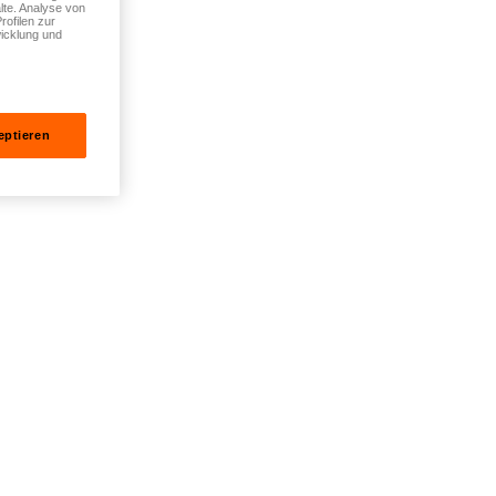
lte. Analyse von
rofilen zur
icklung und
eptieren