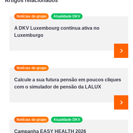
Artigos relacionados
Notícias do grupo
Atualidade DKV
A DKV Luxembourg continua ativa no
Luxemburgo
Segu
Notícias do grupo
Calcule a sua futura pensão em poucos cliques
com o simulador de pensão da LALUX
Segu
Notícias do grupo
Atualidade DKV
Campanha EASY HEALTH 2026