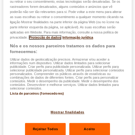
ou retirar o seu consentimento, estas tecnologias serão desativadas. Se os
rastreadores forem desativados, alguns conteúdos e anúncios que vê
poderão não ser tão relevantes para si. Pode voltar a este menu para alterar
as suas escolhas ou retirar o consentimento a qualquer momento clicando na
ligação Mostrar finalidades na parte inferior da página Web (ou no ícone na
parte inferior esquerda da página, se aplicável). As suas escolhas serão
aplicadas em Website. Para mais informação, consulte a nossa política de
privacidade.
Protecção de dados
Informação jurídica
Nós e os nossos parceiros tratamos os dados para
fornecermos:
Utilizar dados de geolocalização precisos. Armazenar e/ou aceder a
informações num dispositivo. Utilizar dados limitados para selecionar
publicidade. Criar perfis para publicidade personalizada. Utilizar perfis para
selecionar publicidade personalizada. Utilizar perfis para selecionar conteúdos
personalizados. Compreender os públicos através de estatísticas ou
combinações de dados de diferentes fontes. Criar perfis para personalizar
conteúdos. Medir o desempenho da publicidade. Medir o desempenho dos
conteúdos. Desenvolver e melhorar serviços. Utilizar dados limitados para
selecionar conteúdos.
Lista de parceiros (fornecedores)
Mostrar finalidades
Rejeitar Todos
Aceito