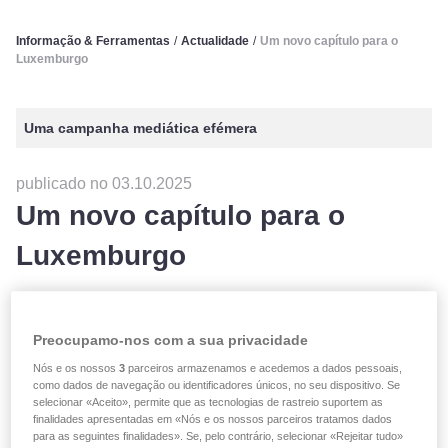
Informação & Ferramentas
/
Actualidade
/
Um novo capítulo para o
Luxemburgo
Uma campanha mediática efémera
publicado no 03.10.2025
Um novo capítulo para o
Luxemburgo
Uma campanha mediática efémera
Preocupamo-nos com a sua privacidade
Nós e os nossos
3
parceiros armazenamos e acedemos a dados pessoais,
Por ocasião da subida ao trono do Grão-Duque Guillaume,
como dados de navegação ou identificadores únicos, no seu dispositivo. Se
celebrámos este momento único com anúncio Top Topical,
selecionar «Aceito», permite que as tecnologias de rastreio suportem as
marcado pelo respeito e pelo carinho.
finalidades apresentadas em «Nós e os nossos parceiros tratamos dados
para as seguintes finalidades». Se, pelo contrário, selecionar «Rejeitar tudo»