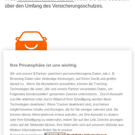
über den Umfang des Versicherungsschutzes.
Ihre Privatsphäre ist uns wichtig
Wir und unsere
3
Partner speichern personenbezogene Daten, wie z. B.
Browsing-Daten oder eindeutige Kennungen, auf Ihrem Gerät und greifen
darauf zu . Wenn Sie Akzeptieren auswählen, können die Tracking-
Technologien die unter „Wir und unsere Partner verarbeiten Daten, um
Rechtsschutzleistungen im Verglaich
Folgendes bereitzustellen“ genannten Zwecke unterstützen. . Durch Auswahl
von Alle ablehnen oder durch Widerruf Ihrer Einwilligung werden diese
Technologien deaktiviert. Wenn Tracker deaktiviert sind, erscheinen
möglicherweise Inhalte und Anzeigen, die für Sie weniger relevant sind. Sie
Rechtsschutzversicherung in der
können dieses Menü jederzeit erneut aufrufen, um Ihre Auswahl zu ändern
oder Ihre Einwilligung zu widerrufen, indem Sie auf den Link Zwecke anzeigen
easyPROTECT Auto enthalten
unten auf der Webseite klicken. Ihre Wahl wirkt sich auf unsere/n Website aus.
Weitere Informationen finden Sie in unserer