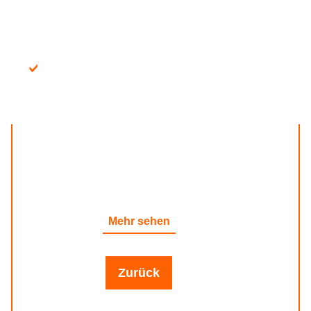
VERTRAGSSTREITIGKEITEN BEI KAUF,
Mehr sehen
VERKAUF ODER NUTZUNG EINES
FAHRZEUGS
Zurück