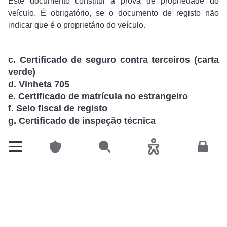
Este documento constitui a prova de propriedade do
veículo. É obrigatório, se o documento de registo não
indicar que é o proprietário do veículo.
c. Certificado de seguro contra terceiros (carta
verde)
d. Vinheta 705
e. Certificado de matrícula no estrangeiro
f. Selo fiscal de registo
g. Certificado de inspeção técnica
O veículo deve ser aprovado no controlo técnico. Se ainda
possuir um certificado de controlo técnico do seu país de
Particulares
Pesquisar
Acessibilidade
Espace
origem, este pode ser válido. O seu prazo de validade será
adaptado à legislação luxemburguesa.
O seu objetivo é
garantir a sua segurança e a dos
outros condutores
na estrada. O princípio aplica-se a
todos os veículos que devem estar em perfeitas condições