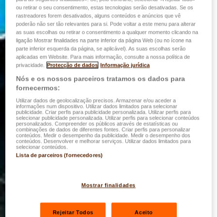
ou retirar o seu consentimento, estas tecnologias serão desativadas. Se os
rastreadores forem desativados, alguns conteúdos e anúncios que vê
poderão não ser tão relevantes para si. Pode voltar a este menu para alterar
as suas escolhas ou retirar o consentimento a qualquer momento clicando na
ligação Mostrar finalidades na parte inferior da página Web (ou no ícone na
parte inferior esquerda da página, se aplicável). As suas escolhas serão
aplicadas em Website. Para mais informação, consulte a nossa política de
privacidade.
Protecção de dados
Informação jurídica
Nós e os nossos parceiros tratamos os dados para
fornecermos:
Utilizar dados de geolocalização precisos. Armazenar e/ou aceder a
informações num dispositivo. Utilizar dados limitados para selecionar
publicidade. Criar perfis para publicidade personalizada. Utilizar perfis para
selecionar publicidade personalizada. Utilizar perfis para selecionar conteúdos
personalizados. Compreender os públicos através de estatísticas ou
combinações de dados de diferentes fontes. Criar perfis para personalizar
conteúdos. Medir o desempenho da publicidade. Medir o desempenho dos
conteúdos. Desenvolver e melhorar serviços. Utilizar dados limitados para
selecionar conteúdos.
Lista de parceiros (fornecedores)
Mostrar finalidades
Rejeitar Todos
Aceito