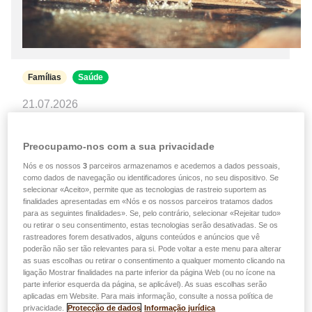
Famílias
Saúde
21.07.2026
Ondas de calor: os bons hábitos para
proteger toda a família
Preocupamo-nos com a sua privacidade
Nós e os nossos
3
parceiros armazenamos e acedemos a dados pessoais,
Descubra como proteger a saúde das crianças, dos
como dados de navegação ou identificadores únicos, no seu dispositivo. Se
adultos, dos idosos e dos seus animais de estimação
selecionar «Aceito», permite que as tecnologias de rastreio suportem as
finalidades apresentadas em «Nós e os nossos parceiros tratamos dados
durante as ondas de calor. Bastam alguns gestos
para as seguintes finalidades». Se, pelo contrário, selecionar «Rejeitar tudo»
simples para ajudar a reduzir os riscos associados às
ou retirar o seu consentimento, estas tecnologias serão desativadas. Se os
temperaturas elevadas.…
rastreadores forem desativados, alguns conteúdos e anúncios que vê
poderão não ser tão relevantes para si. Pode voltar a este menu para alterar
as suas escolhas ou retirar o consentimento a qualquer momento clicando na
Ler mais
ligação Mostrar finalidades na parte inferior da página Web (ou no ícone na
parte inferior esquerda da página, se aplicável). As suas escolhas serão
aplicadas em Website. Para mais informação, consulte a nossa política de
privacidade.
Protecção de dados
Informação jurídica