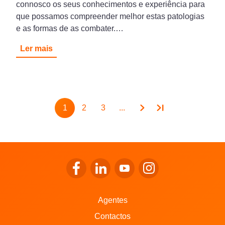
connosco os seus conhecimentos e experiência para
que possamos compreender melhor estas patologias
e as formas de as combater.…
Ler mais
Pagination
1
2
3
...
Page
Page
Page
Ir para o Facebook da LALUX
Ir para o LinkedIn da LALUX
Ir para o YouTube da LALU
Ir para o Instagram 
Agentes
Contactos