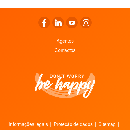
Ir para o Facebook da LALUX
Ir para o LinkedIn da LALUX
Ir para o YouTube da LALU
Ir para o Instagram 
Agentes
Contactos
Informações legais
|
Proteção de dados
|
Sitemap
|