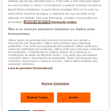
poderão não ser tão relevantes para si. Pode voltar a este menu para alterar
paralisação dos sistemas, o roubo de dados e os
as suas escolhas ou retirar o consentimento a qualquer momento clicando na
ligação Mostrar finalidades na parte inferior da página Web (ou no ícone na
pedidos de resgate exorbitantes, esta realidade é
parte inferior esquerda da página, se aplicável). As suas escolhas serão
agora diária.…
aplicadas em Website. Para mais informação, consulte a nossa política de
privacidade.
Protecção de dados
Informação jurídica
Ler mais
Nós e os nossos parceiros tratamos os dados para
fornecermos:
Utilizar dados de geolocalização precisos. Armazenar e/ou aceder a
informações num dispositivo. Utilizar dados limitados para selecionar
publicidade. Criar perfis para publicidade personalizada. Utilizar perfis para
selecionar publicidade personalizada. Utilizar perfis para selecionar conteúdos
personalizados. Compreender os públicos através de estatísticas ou
combinações de dados de diferentes fontes. Criar perfis para personalizar
conteúdos. Medir o desempenho da publicidade. Medir o desempenho dos
conteúdos. Desenvolver e melhorar serviços. Utilizar dados limitados para
selecionar conteúdos.
Lista de parceiros (fornecedores)
Mostrar finalidades
Rejeitar Todos
Aceito
Profissionais
Cyber