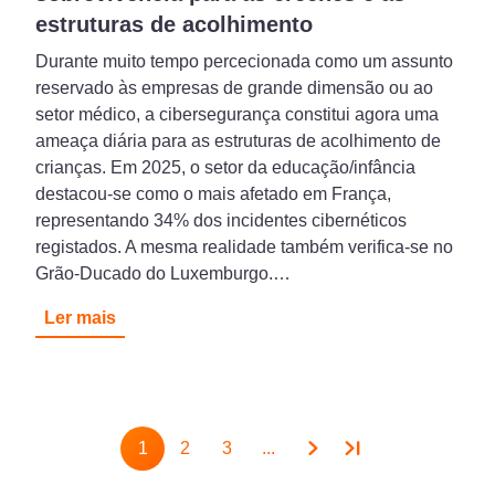
estruturas de acolhimento
Durante muito tempo percecionada como um assunto
reservado às empresas de grande dimensão ou ao
setor médico, a cibersegurança constitui agora uma
ameaça diária para as estruturas de acolhimento de
crianças. Em 2025, o setor da educação/infância
destacou-se como o mais afetado em França,
representando 34% dos incidentes cibernéticos
registados. A mesma realidade também verifica-se no
Grão-Ducado do Luxemburgo.…
Ler mais
Pagination
1
2
3
...
Page
Page
Page