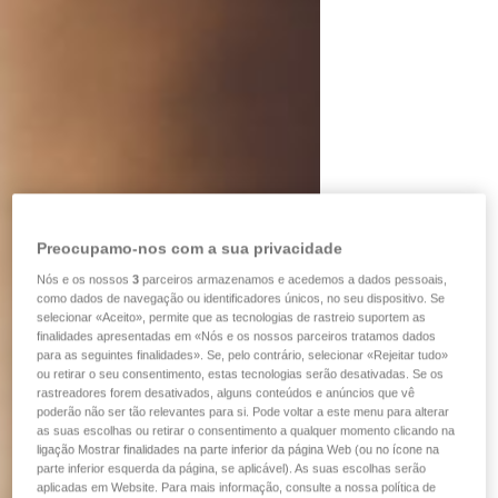
Preocupamo-nos com a sua privacidade
Nós e os nossos
3
parceiros armazenamos e acedemos a dados pessoais,
como dados de navegação ou identificadores únicos, no seu dispositivo. Se
selecionar «Aceito», permite que as tecnologias de rastreio suportem as
finalidades apresentadas em «Nós e os nossos parceiros tratamos dados
para as seguintes finalidades». Se, pelo contrário, selecionar «Rejeitar tudo»
ou retirar o seu consentimento, estas tecnologias serão desativadas. Se os
rastreadores forem desativados, alguns conteúdos e anúncios que vê
poderão não ser tão relevantes para si. Pode voltar a este menu para alterar
as suas escolhas ou retirar o consentimento a qualquer momento clicando na
ligação Mostrar finalidades na parte inferior da página Web (ou no ícone na
parte inferior esquerda da página, se aplicável). As suas escolhas serão
aplicadas em Website. Para mais informação, consulte a nossa política de